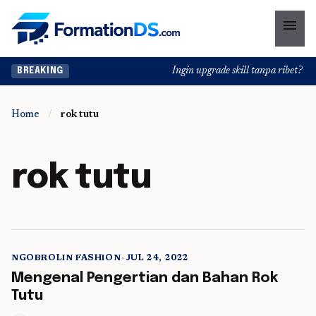
menu
Ingin upgrade skill tanpa ribet? Tem
BREAKING
Home
/
rok tutu
rok tutu
NGOBROLIN FASHION
•
JUL 24, 2022
5 min read
Mengenal Pengertian dan Bahan Rok
Tutu