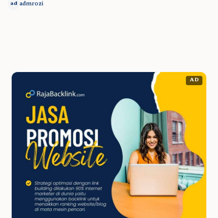
admrozi
ad
AD