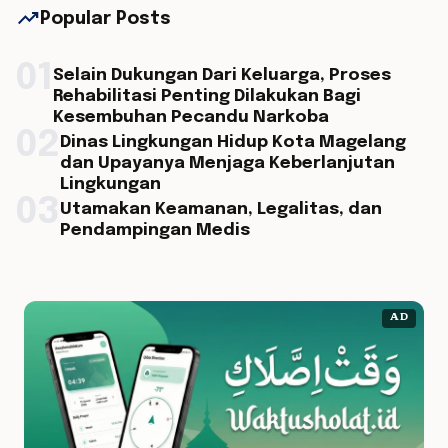
trending_up
Popular Posts
01
Selain Dukungan Dari Keluarga, Proses
Rehabilitasi Penting Dilakukan Bagi
Kesembuhan Pecandu Narkoba
02
Dinas Lingkungan Hidup Kota Magelang
dan Upayanya Menjaga Keberlanjutan
Lingkungan
03
Utamakan Keamanan, Legalitas, dan
Pendampingan Medis
AD