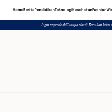
Home
Berita
Pendidikan
Teknologi
Kesehatan
Fashion
Wi
Ingin upgrade skill tanpa ribet? Temukan kelas seru dan ma