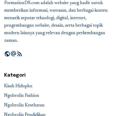
FormationDS.com adalah website yang hadir untuk
memberikan informasi, wawasan, dan berbagai konten
menarik seputar teknologi, digital, internet,
pengembangan website, desain, serta berbagai topik
modern lainnya yang relevan dengan perkembangan
zaman.
public
alternate_email
rss_feed
Kategori
Kisah Hidupku
Ngobrolin Fashion
Ngobrolin Kesehatan
Ngobrolin Pendidikan