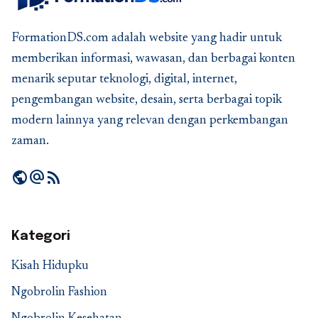
FormationDS.com adalah website yang hadir untuk
memberikan informasi, wawasan, dan berbagai konten
menarik seputar teknologi, digital, internet,
pengembangan website, desain, serta berbagai topik
modern lainnya yang relevan dengan perkembangan
zaman.
public
alternate_email
rss_feed
Kategori
Kisah Hidupku
Ngobrolin Fashion