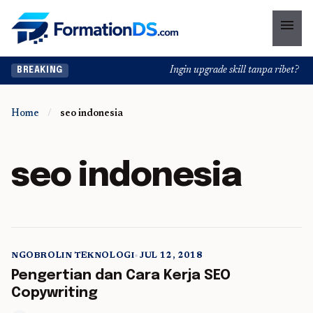
menu
Ingin upgrade skill tanpa ribet? Tem
BREAKING
Home
/
seo indonesia
seo indonesia
NGOBROLIN TEKNOLOGI
•
JUL 12, 2018
5 min read
Pengertian dan Cara Kerja SEO
Copywriting