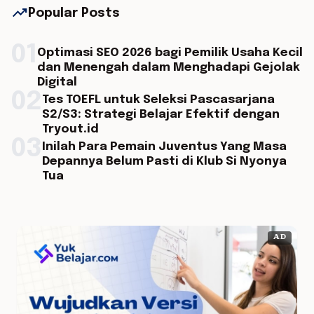
trending_up
Popular Posts
01
Optimasi SEO 2026 bagi Pemilik Usaha Kecil
dan Menengah dalam Menghadapi Gejolak
Digital
02
Tes TOEFL untuk Seleksi Pascasarjana
S2/S3: Strategi Belajar Efektif dengan
Tryout.id
03
Inilah Para Pemain Juventus Yang Masa
Depannya Belum Pasti di Klub Si Nyonya
Tua
AD