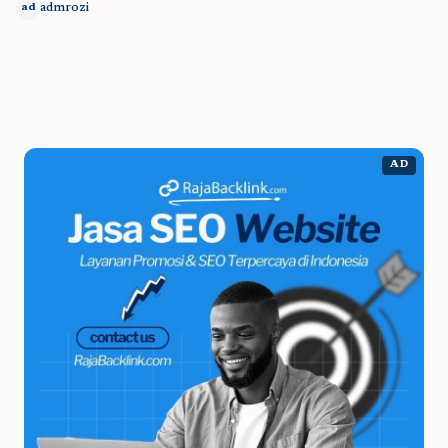
admrozi
ad
AD