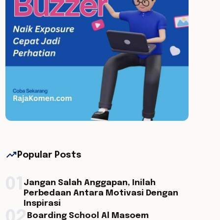
trending_up
Popular Posts
01
Jangan Salah Anggapan, Inilah
Perbedaan Antara Motivasi Dengan
Inspirasi
02
Boarding School Al Masoem