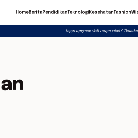
Home
Berita
Pendidikan
Teknologi
Kesehatan
Fashion
Wi
Ingin upgrade skill tanpa ribet? Temukan kelas seru 
man