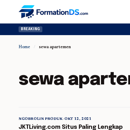
BREAKING
Home
/
sewa apartemen
sewa apart
NGOBROLIN PRODUK
•
OKT 12, 2021
5 min read
JKTLiving.com Situs Paling Lengkap