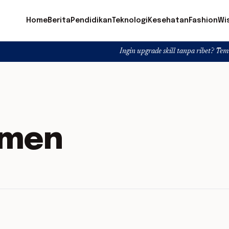
Home
Berita
Pendidikan
Teknologi
Kesehatan
Fashion
Wi
Ingin upgrade skill tanpa ribet? Temukan kelas s
emen