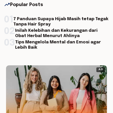
trending_up
Popular Posts
01
7 Panduan Supaya Hijab Masih tetap Tegak
Tanpa Hair Spray
02
Inilah Kelebihan dan Kekurangan dari
Obat Herbal Menurut Ahlinya
03
Tips Mengelola Mental dan Emosi agar
Lebih Baik
AD