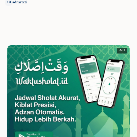
admrozi
ad
AD