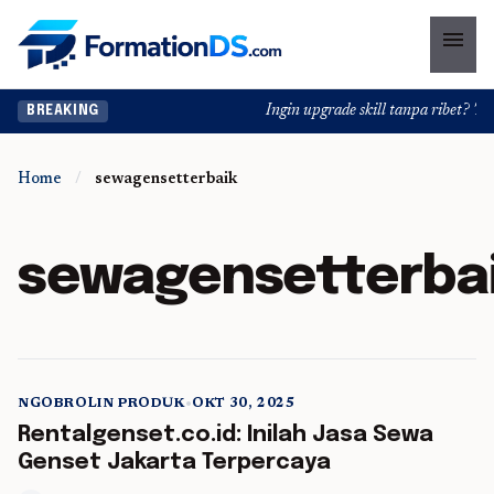
menu
Ingin upgrade skill tanpa ribet? Temu
BREAKING
Home
/
sewagensetterbaik
sewagensetterba
NGOBROLIN PRODUK
•
OKT 30, 2025
5 min read
Rentalgenset.co.id: Inilah Jasa Sewa
Genset Jakarta Terpercaya