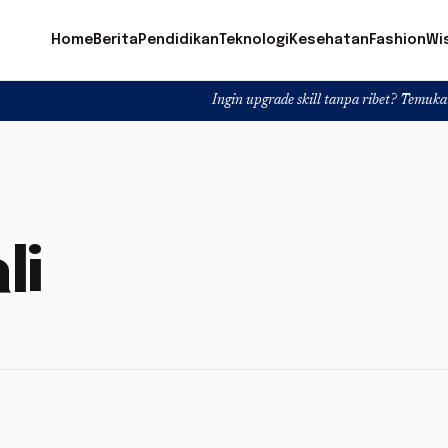
Home
Berita
Pendidikan
Teknologi
Kesehatan
Fashion
Wi
Ingin upgrade skill tanpa ribet? Temukan kelas seru d
li