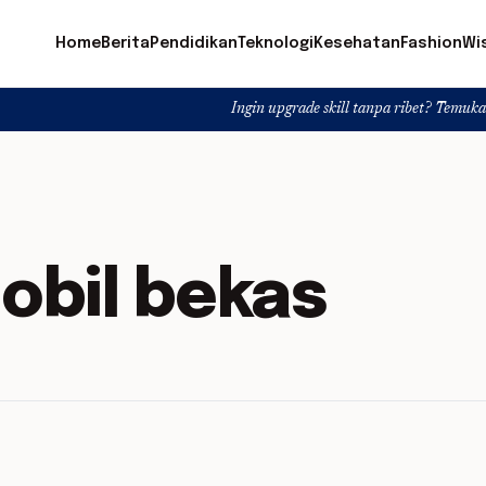
Home
Berita
Pendidikan
Teknologi
Kesehatan
Fashion
Wi
Ingin upgrade skill tanpa ribet? Temukan kelas seru
bil bekas