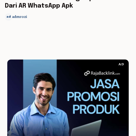
Dari AR WhatsApp Apk
admrozi
ad
AD