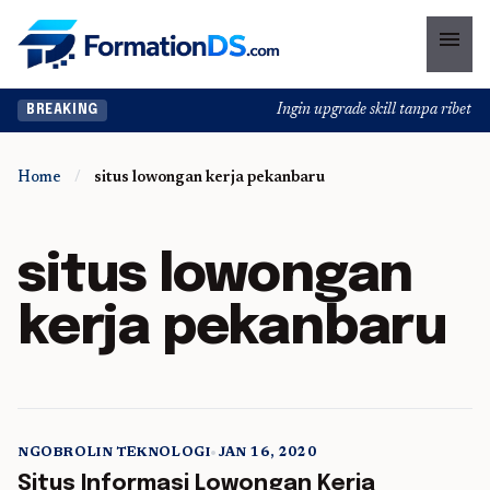
menu
Ingin upgrade skill tanpa ribet? T
BREAKING
Home
/
situs lowongan kerja pekanbaru
situs lowongan
kerja pekanbaru
NGOBROLIN TEKNOLOGI
•
JAN 16, 2020
5 min read
Situs Informasi Lowongan Kerja