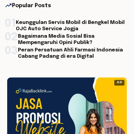
trending_up
Popular Posts
01
Keunggulan Servis Mobil di Bengkel Mobil
OJC Auto Service Jogja
02
Bagaimana Media Sosial Bisa
Mempengaruhi Opini Publik?
03
Peran Persatuan Ahli Farmasi Indonesia
Cabang Padang di era Digital
AD