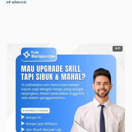
admrozi
ad
AD