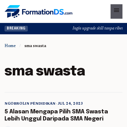
menu
Ingin upgrade skill tanpa ribet? T
BREAKING
Home
/
sma swasta
sma swasta
NGOBROLIN PENDIDIKAN
•
JUL 24, 2023
5 min read
5 Alasan Mengapa Pilih SMA Swasta
Lebih Unggul Daripada SMA Negeri