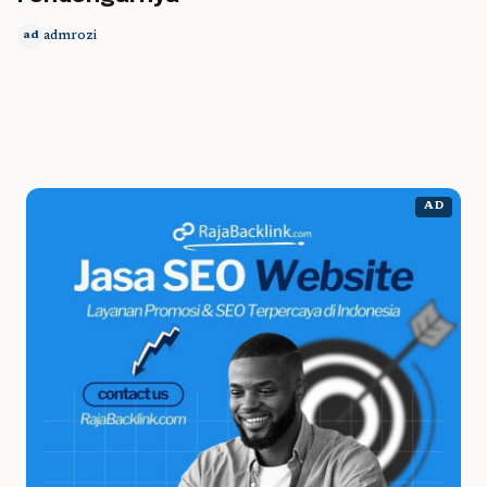
admrozi
ad
AD