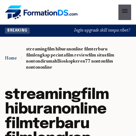
menu
Ingin upgrade skill tanpa ribet? Temu
BREAKING
streamingfilm hiburanonline filmterbaru
filmlengkap pecintafilm reviewfilm situsfilm
Home
/
nontondirumahBioskopkeren77 nontonfilm
nontononline
streamingfilm
hiburanonline
filmterbaru