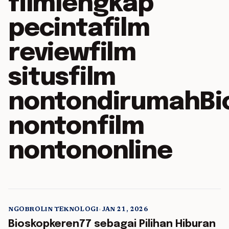
filmlengkap
pecintafilm
reviewfilm
situsfilm
nontondirumahBi
nontonfilm
nontononline
NGOBROLIN TEKNOLOGI
•
JAN 21, 2026
5 min read
Bioskopkeren77 sebagai Pilihan Hiburan