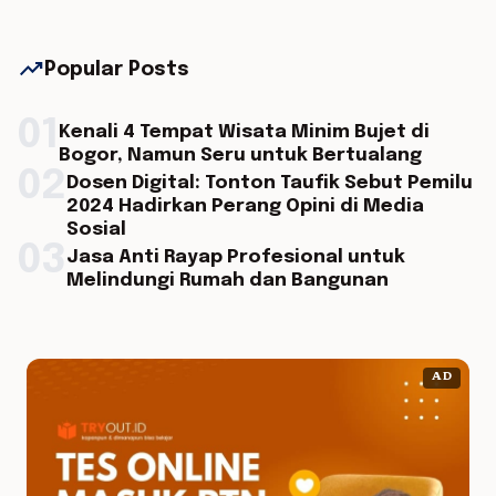
trending_up
Popular Posts
01
Kenali 4 Tempat Wisata Minim Bujet di
Bogor, Namun Seru untuk Bertualang
02
Dosen Digital: Tonton Taufik Sebut Pemilu
2024 Hadirkan Perang Opini di Media
Sosial
03
Jasa Anti Rayap Profesional untuk
Melindungi Rumah dan Bangunan
AD