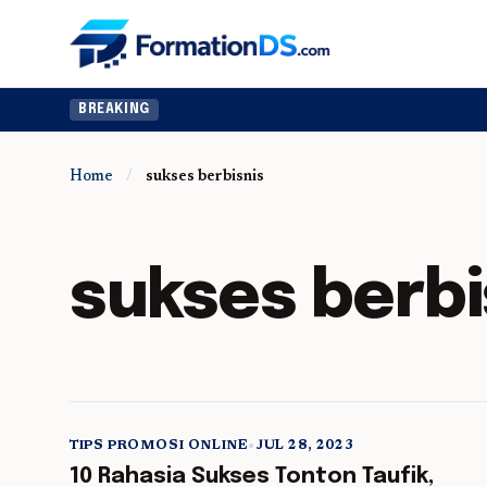
BREAKING
Home
/
sukses berbisnis
sukses berbi
TIPS PROMOSI ONLINE
•
JUL 28, 2023
5 min read
10 Rahasia Sukses Tonton Taufik,