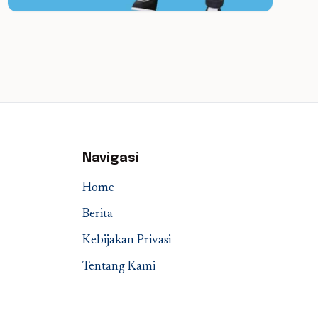
Navigasi
Home
Berita
Kebijakan Privasi
Tentang Kami