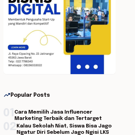
trending_up
Popular Posts
01
Cara Memilih Jasa Influencer
Marketing Terbaik dan Tertarget
02
Kalau Sekolah Niat, Siswa Bisa Jago
Ngatur Diri Sebelum Jago Ngisi LKS