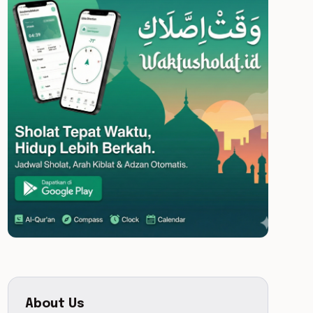
About Us