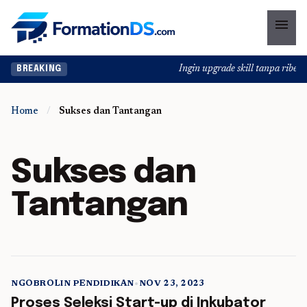
menu
Ingin upgrade skill tanpa ribet? 
BREAKING
Home
/
Sukses dan Tantangan
Sukses dan
Tantangan
NGOBROLIN PENDIDIKAN
•
NOV 23, 2023
5 min read
Proses Seleksi Start-up di Inkubator