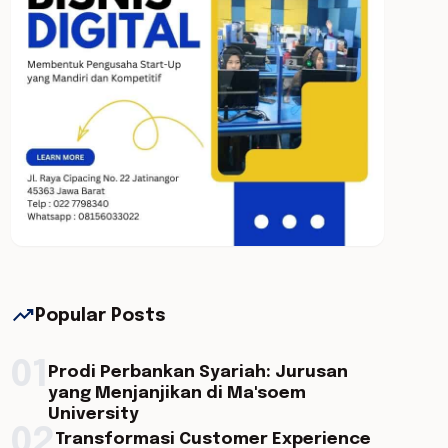
trending_up
Popular Posts
01
Prodi Perbankan Syariah: Jurusan
yang Menjanjikan di Ma'soem
University
02
Transformasi Customer Experience