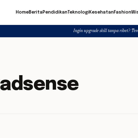
Home
Berita
Pendidikan
Teknologi
Kesehatan
Fashion
Wi
Ingin upgrade skill tanpa ribet? Temukan kelas 
radsense