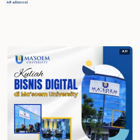
admrozi
ad
AD