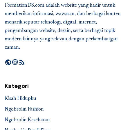
FormationDS.com adalah website yang hadir untuk
memberikan informasi, wawasan, dan berbagai konten
menarik seputar teknologi, digital, internet,
pengembangan website, desain, serta berbagai topik
modern lainnya yang relevan dengan perkembangan
zaman.
public
alternate_email
rss_feed
Kategori
Kisah Hidupku
Ngobrolin Fashion
Ngobrolin Kesehatan