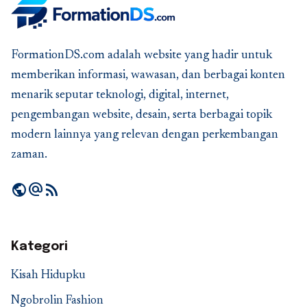
FormationDS.com adalah website yang hadir untuk
memberikan informasi, wawasan, dan berbagai konten
menarik seputar teknologi, digital, internet,
pengembangan website, desain, serta berbagai topik
modern lainnya yang relevan dengan perkembangan
zaman.
public
alternate_email
rss_feed
Kategori
Kisah Hidupku
Ngobrolin Fashion