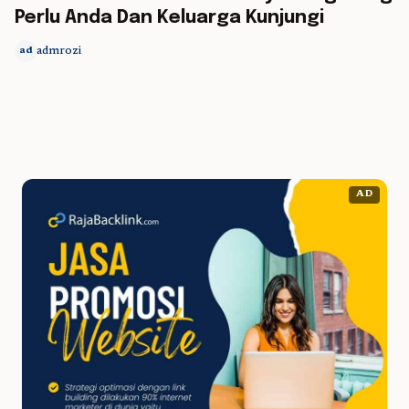
Perlu Anda Dan Keluarga Kunjungi
admrozi
ad
AD