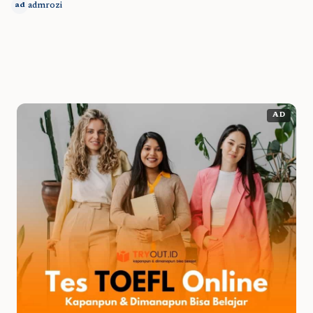
admrozi
ad
AD