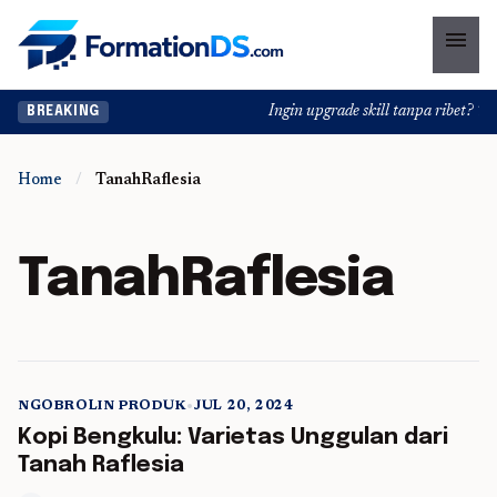
menu
Ingin upgrade skill tanpa ribet? Tem
BREAKING
Home
/
TanahRaflesia
TanahRaflesia
NGOBROLIN PRODUK
•
JUL 20, 2024
5 min read
Kopi Bengkulu: Varietas Unggulan dari
Tanah Raflesia