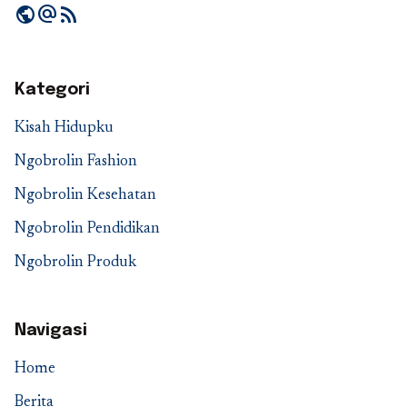
public
alternate_email
rss_feed
Kategori
Kisah Hidupku
Ngobrolin Fashion
Ngobrolin Kesehatan
Ngobrolin Pendidikan
Ngobrolin Produk
Navigasi
Home
Berita