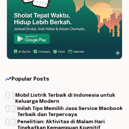
trending_up
Popular Posts
01
Mobil Listrik Terbaik di Indonesia untuk
Keluarga Modern
02
Inilah Tips Memilih Jasa Service Macbook
Terbaik dan Terpercaya
03
Penelitian: Aktivitas di Malam Hari
Tingkatkan Kemampuan Kognitif