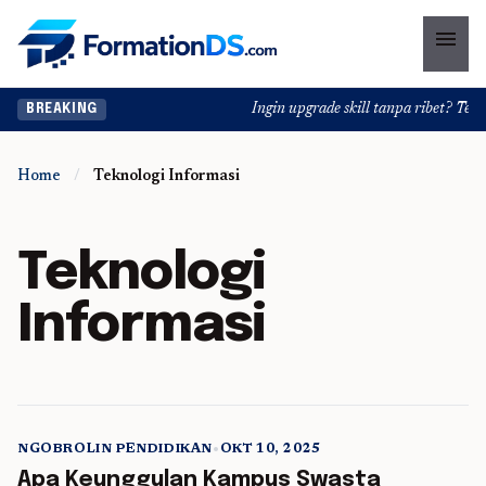
menu
Ingin upgrade skill tanpa ribet? Temuk
BREAKING
Home
/
Teknologi Informasi
Teknologi
Informasi
NGOBROLIN PENDIDIKAN
•
OKT 10, 2025
5 min read
Apa Keunggulan Kampus Swasta