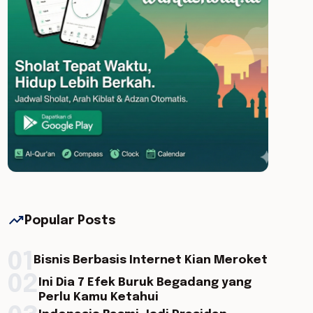
trending_up
Popular Posts
01
Bisnis Berbasis Internet Kian Meroket
02
Ini Dia 7 Efek Buruk Begadang yang
Perlu Kamu Ketahui