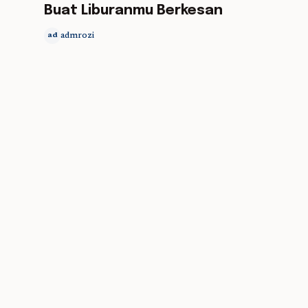
Buat Liburanmu Berkesan
admrozi
ad