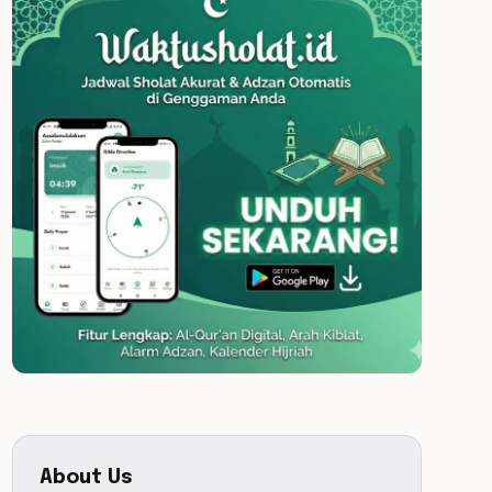
About Us