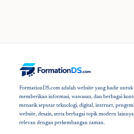
FormationDS.com adalah website yang hadir untuk
memberikan informasi, wawasan, dan berbagai kont
menarik seputar teknologi, digital, internet, peng
website, desain, serta berbagai topik modern lainny
relevan dengan perkembangan zaman.