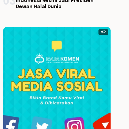
03
Indonesia Resmi Jadi Presiden
Dewan Halal Dunia
AD