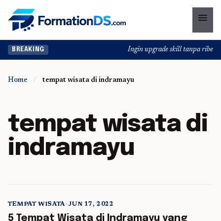
menu
Ingin upgrade skill tanpa ribet? 
BREAKING
Home
/
tempat wisata di indramayu
tempat wisata di
indramayu
TEMPAT WISATA
•
JUN 17, 2022
5 min read
5 Tempat Wisata di Indramayu yang