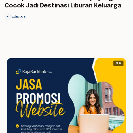
Cocok Jadi Destinasi Liburan Keluarga
admrozi
ad
AD