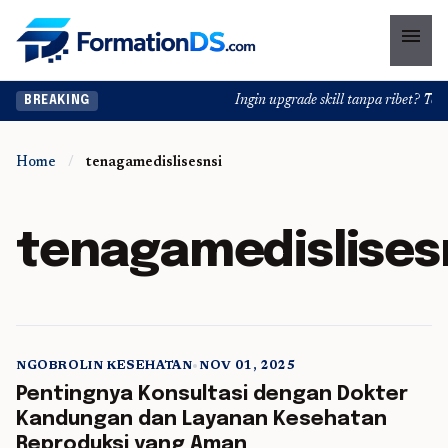
menu
Ingin upgrade skill tanpa ribet? Temuk
BREAKING
Home
/
tenagamedislisesnsi
tenagamedislises
NGOBROLIN KESEHATAN
•
NOV 01, 2025
5 min read
Pentingnya Konsultasi dengan Dokter
Kandungan dan Layanan Kesehatan
Reproduksi yang Aman