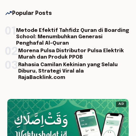
trending_up
Popular Posts
01
Metode Efektif Tahfidz Quran di Boarding
School: Menumbuhkan Generasi
Penghafal Al-Quran
02
Morena Pulsa Distributor Pulsa Elektrik
Murah dan Produk PPOB
03
Rahasia Camilan Kekinian yang Selalu
Diburu, Strategi Viral ala
RajaBacklink.com
AD