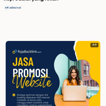
admrozi
ad
AD