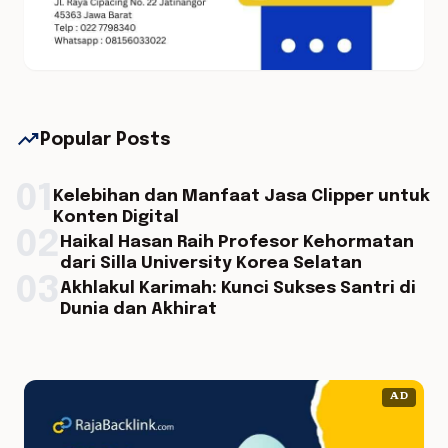
trending_up
Popular Posts
01
Kelebihan dan Manfaat Jasa Clipper untuk
Konten Digital
02
Haikal Hasan Raih Profesor Kehormatan
dari Silla University Korea Selatan
03
Akhlakul Karimah: Kunci Sukses Santri di
Dunia dan Akhirat
AD