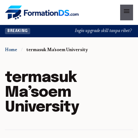
menu
Ingin upgrade skill tanpa ribet? Tem
BREAKING
Home
/
termasuk Ma’soem University
termasuk
Ma’soem
University