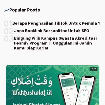
trending_up
Popular Posts
01
Berapa Penghasilan TikTok Untuk Pemula ?
02
Jasa Backlink Berkualitas Untuk SEO
03
Bingung Pilih Kampus Swasta Akreditasi
Resmi? Program IT Unggulan Ini Jamin
Kamu Siap Kerja!
AD