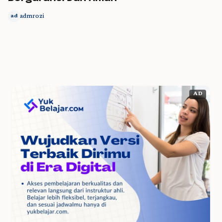
admrozi
ad
AD