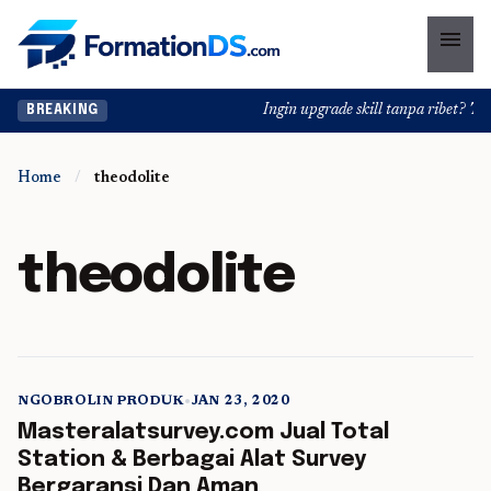
menu
Ingin upgrade skill tanpa ribet? Temu
BREAKING
Home
/
theodolite
theodolite
NGOBROLIN PRODUK
•
JAN 23, 2020
5 min read
Masteralatsurvey.com Jual Total
Station & Berbagai Alat Survey
Bergaransi Dan Aman