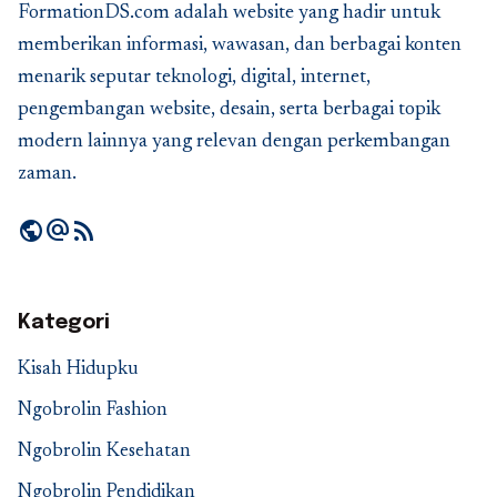
FormationDS.com adalah website yang hadir untuk
memberikan informasi, wawasan, dan berbagai konten
menarik seputar teknologi, digital, internet,
pengembangan website, desain, serta berbagai topik
modern lainnya yang relevan dengan perkembangan
zaman.
public
alternate_email
rss_feed
Kategori
Kisah Hidupku
Ngobrolin Fashion
Ngobrolin Kesehatan
Ngobrolin Pendidikan