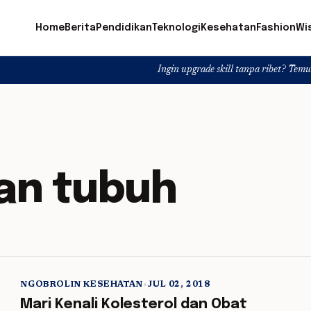
Home
Berita
Pendidikan
Teknologi
Kesehatan
Fashion
Wi
Ingin upgrade skill tanpa ribet? Temukan kelas
an tubuh
NGOBROLIN KESEHATAN
•
JUL 02, 2018
5 min read
Mari Kenali Kolesterol dan Obat