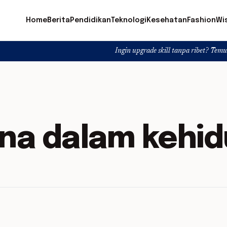
Home
Berita
Pendidikan
Teknologi
Kesehatan
Fashion
Wi
Ingin upgrade skill tanpa ribet? Temukan kelas ser
ana dalam kehi