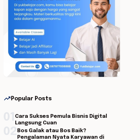
trending_up
Popular Posts
01
Cara Sukses Pemula Bisnis Digital
Langsung Cuan
02
Bos Galak atau Bos Baik?
Pengalaman Nyata Karyawan di