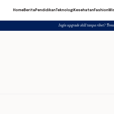
Home
Berita
Pendidikan
Teknologi
Kesehatan
Fashion
Wi
Ingin upgrade skill tanpa ribet? Temukan kelas s