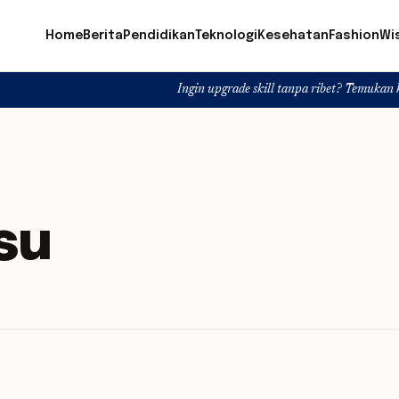
Home
Berita
Pendidikan
Teknologi
Kesehatan
Fashion
Wi
Ingin upgrade skill tanpa ribet? Temukan kelas seru da
su