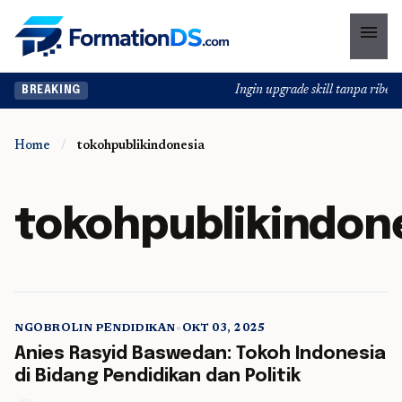
menu
Ingin upgrade skill tanpa ribet? 
BREAKING
Home
/
tokohpublikindonesia
tokohpublikindon
NGOBROLIN PENDIDIKAN
•
OKT 03, 2025
5 min read
Anies Rasyid Baswedan: Tokoh Indonesia
di Bidang Pendidikan dan Politik