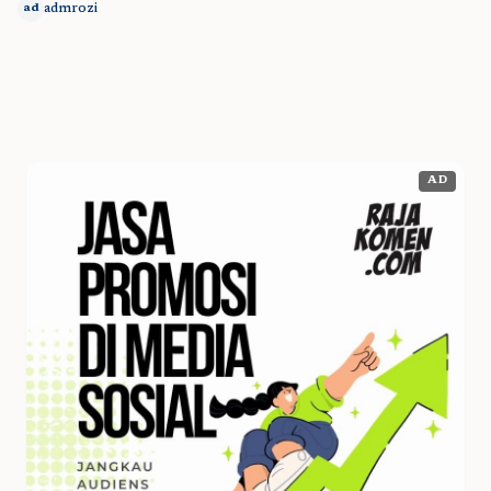
admrozi
ad
AD