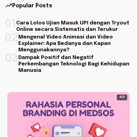
trending_up
Popular Posts
01
Cara Lolos Ujian Masuk UPI dengan Tryout
Online secara Sistematis dan Terukur
02
Mengenal Video Animasi dan Video
Explainer: Apa Bedanya dan Kapan
Menggunakannya?
03
Dampak Positif dan Negatif
Perkembangan Teknologi Bagi Kehidupan
Manusia
AD