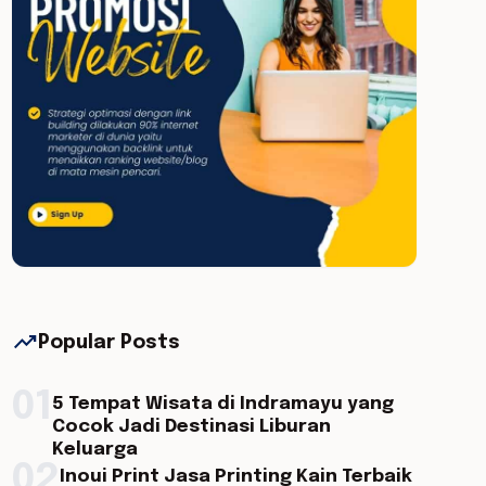
trending_up
Popular Posts
01
5 Tempat Wisata di Indramayu yang
Cocok Jadi Destinasi Liburan
Keluarga
02
Inoui Print Jasa Printing Kain Terbaik