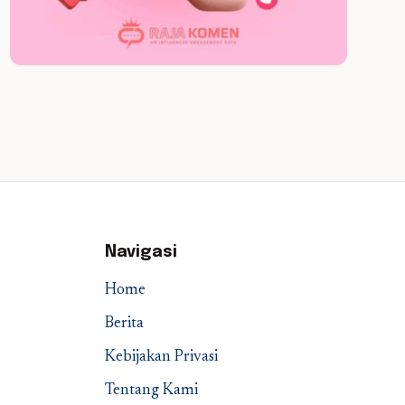
Navigasi
Home
Berita
Kebijakan Privasi
Tentang Kami