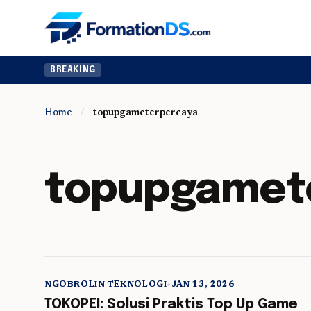
BREAKING
Home
/
topupgameterpercaya
topupgamet
NGOBROLIN TEKNOLOGI
•
JAN 13, 2026
5 min read
TOKOPEI: Solusi Praktis Top Up Game