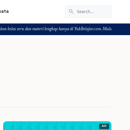
search
sata
eru dan materi lengkap hanya di YukBelajar.com. Mulai langkah suksesmu hari 
AD