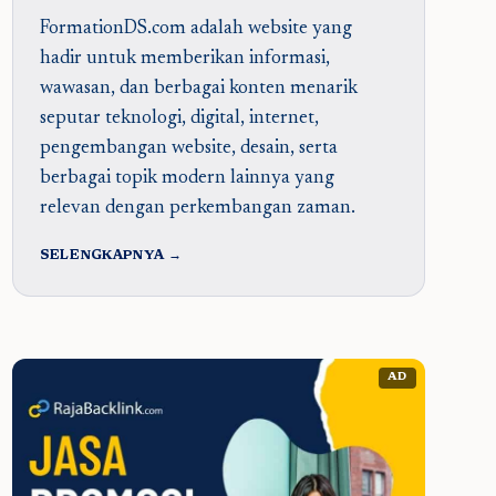
FormationDS.com adalah website yang
hadir untuk memberikan informasi,
wawasan, dan berbagai konten menarik
seputar teknologi, digital, internet,
pengembangan website, desain, serta
berbagai topik modern lainnya yang
relevan dengan perkembangan zaman.
SELENGKAPNYA →
AD