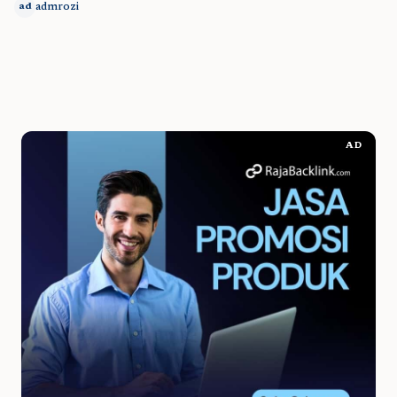
admrozi
ad
AD