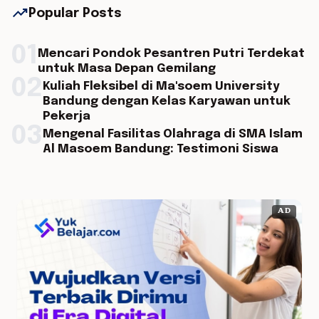
trending_up
Popular Posts
01
Mencari Pondok Pesantren Putri Terdekat
untuk Masa Depan Gemilang
02
Kuliah Fleksibel di Ma'soem University
Bandung dengan Kelas Karyawan untuk
Pekerja
03
Mengenal Fasilitas Olahraga di SMA Islam
Al Masoem Bandung: Testimoni Siswa
AD