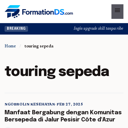
menu
Ingin upgrade skill tanpa ribet? T
BREAKING
Home
/
touring sepeda
touring sepeda
NGOBROLIN KESEHATAN
•
FEB 27, 2025
5 min read
Manfaat Bergabung dengan Komunitas
Bersepeda di Jalur Pesisir Côte d'Azur