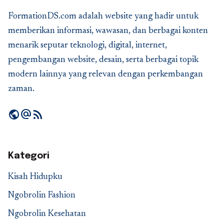
FormationDS.com adalah website yang hadir untuk
memberikan informasi, wawasan, dan berbagai konten
menarik seputar teknologi, digital, internet,
pengembangan website, desain, serta berbagai topik
modern lainnya yang relevan dengan perkembangan
zaman.
public
alternate_email
rss_feed
Kategori
Kisah Hidupku
Ngobrolin Fashion
Ngobrolin Kesehatan