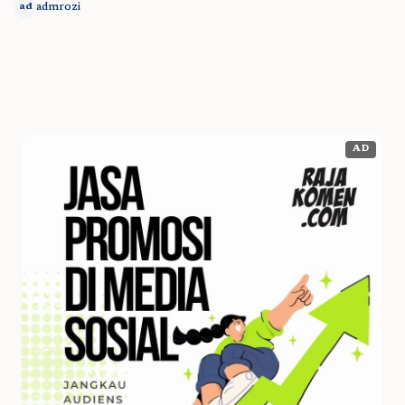
admrozi
ad
AD