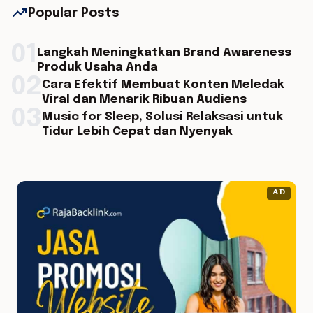
trending_up
Popular Posts
01
Langkah Meningkatkan Brand Awareness
Produk Usaha Anda
02
Cara Efektif Membuat Konten Meledak
Viral dan Menarik Ribuan Audiens
03
Music for Sleep, Solusi Relaksasi untuk
Tidur Lebih Cepat dan Nyenyak
AD