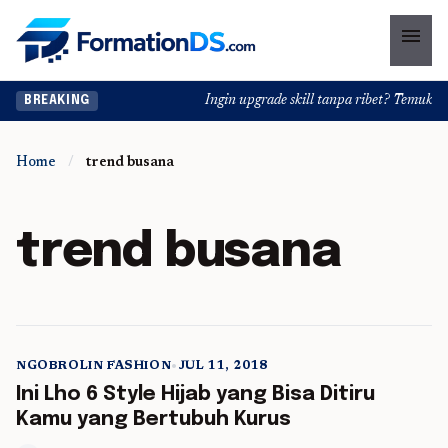
menu
Ingin upgrade skill tanpa ribet? Temukan k
BREAKING
Home
/
trend busana
trend busana
NGOBROLIN FASHION
•
JUL 11, 2018
5 min read
Ini Lho 6 Style Hijab yang Bisa Ditiru
Kamu yang Bertubuh Kurus