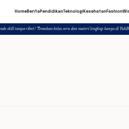
Home
Berita
Pendidikan
Teknologi
Kesehatan
Fashion
Wi
a ribet? Temukan kelas seru dan materi lengkap hanya di YukBelajar.com. Mul