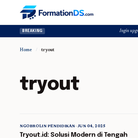
Ingin upgrade skill tanp
BREAKING
Home
/
tryout
tryout
NGOBROLIN PENDIDIKAN
•
JUN 04, 2025
5 min read
Tryout.id: Solusi Modern di Tengah