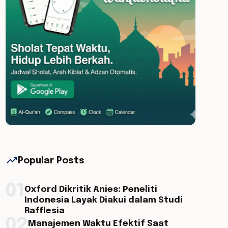
trending_up
Popular Posts
01
Oxford Dikritik Anies: Peneliti
Indonesia Layak Diakui dalam Studi
Rafflesia
02
Manajemen Waktu Efektif Saat