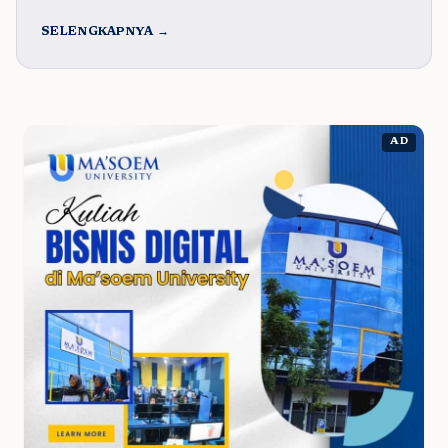
SELENGKAPNYA →
AD