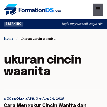
menu
Ingin upgrade skill tanpa ribet? 
BREAKING
Home
/
ukuran cincin waanita
ukuran cincin
waanita
NGOBROLIN FASHION
•
APR 24, 2025
5 min read
Cara Mengukur Cincin Wanita dan