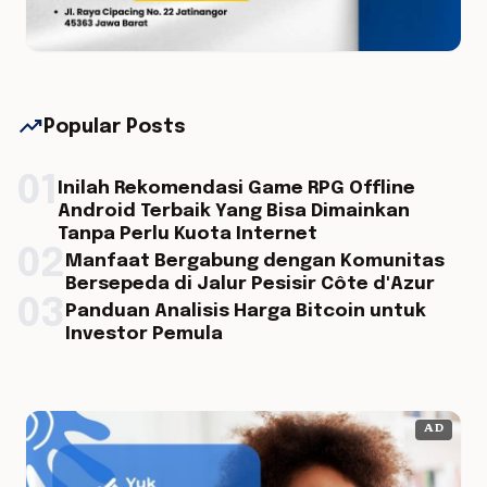
trending_up
Popular Posts
01
Inilah Rekomendasi Game RPG Offline
Android Terbaik Yang Bisa Dimainkan
Tanpa Perlu Kuota Internet
02
Manfaat Bergabung dengan Komunitas
Bersepeda di Jalur Pesisir Côte d'Azur
03
Panduan Analisis Harga Bitcoin untuk
Investor Pemula
AD