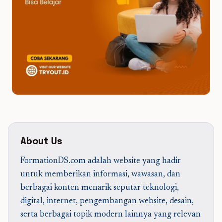
About Us
FormationDS.com adalah website yang hadir
untuk memberikan informasi, wawasan, dan
berbagai konten menarik seputar teknologi,
digital, internet, pengembangan website, desain,
serta berbagai topik modern lainnya yang relevan