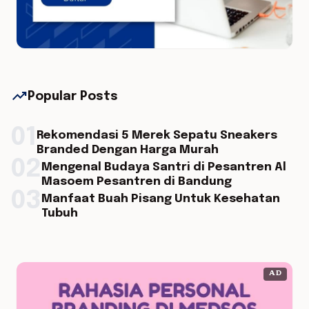
trending_up
Popular Posts
01
Rekomendasi 5 Merek Sepatu Sneakers
Branded Dengan Harga Murah
02
Mengenal Budaya Santri di Pesantren Al
Masoem Pesantren di Bandung
03
Manfaat Buah Pisang Untuk Kesehatan
Tubuh
AD