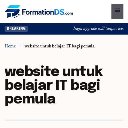
menu
Ingin upgrade skill tanpa ribet? T
BREAKING
Home
/
website untuk belajar IT bagi pemula
website untuk
belajar IT bagi
pemula