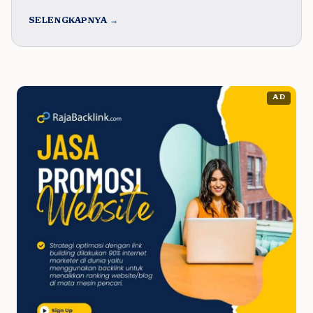
SELENGKAPNYA →
AD