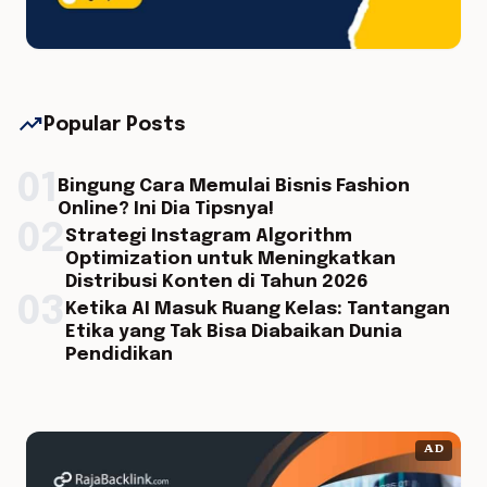
trending_up
Popular Posts
01
Bingung Cara Memulai Bisnis Fashion
Online? Ini Dia Tipsnya!
02
Strategi Instagram Algorithm
Optimization untuk Meningkatkan
Distribusi Konten di Tahun 2026
03
Ketika AI Masuk Ruang Kelas: Tantangan
Etika yang Tak Bisa Diabaikan Dunia
Pendidikan
AD