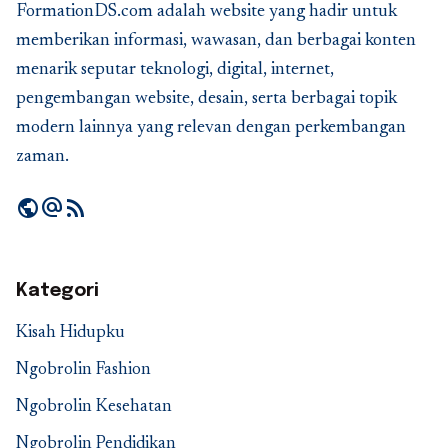
FormationDS.com adalah website yang hadir untuk
memberikan informasi, wawasan, dan berbagai konten
menarik seputar teknologi, digital, internet,
pengembangan website, desain, serta berbagai topik
modern lainnya yang relevan dengan perkembangan
zaman.
public
alternate_email
rss_feed
Kategori
Kisah Hidupku
Ngobrolin Fashion
Ngobrolin Kesehatan
Ngobrolin Pendidikan