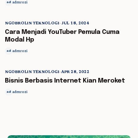
admrozi
ad
NGOBROLIN TEKNOLOGI
•
JUL 18, 2024
5 min read
Cara Menjadi YouTuber Pemula Cuma
Modal Hp
admrozi
ad
NGOBROLIN TEKNOLOGI
•
APR 28, 2022
5 min read
Bisnis Berbasis Internet Kian Meroket
admrozi
ad