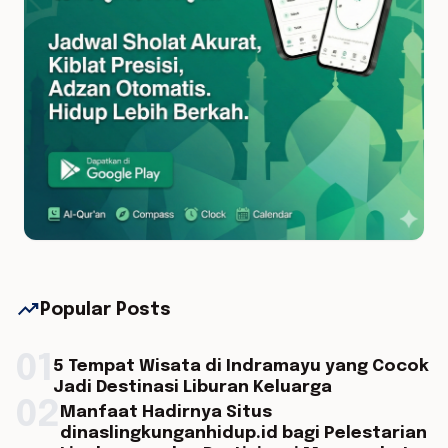
trending_up
Popular Posts
01
5 Tempat Wisata di Indramayu yang Cocok
Jadi Destinasi Liburan Keluarga
02
Manfaat Hadirnya Situs
dinaslingkunganhidup.id bagi Pelestarian