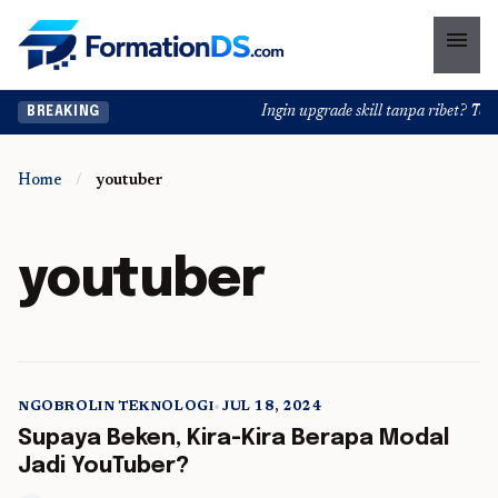
menu
Ingin upgrade skill tanpa ribet? Temuk
BREAKING
Home
/
youtuber
youtuber
NGOBROLIN TEKNOLOGI
•
JUL 18, 2024
5 min read
Supaya Beken, Kira-Kira Berapa Modal
Jadi YouTuber?