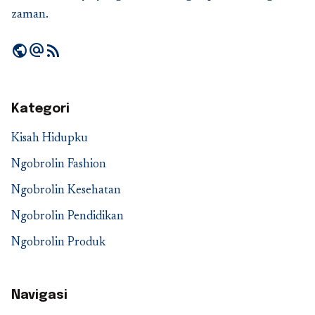
zaman.
public
alternate_email
rss_feed
Kategori
Kisah Hidupku
Ngobrolin Fashion
Ngobrolin Kesehatan
Ngobrolin Pendidikan
Ngobrolin Produk
Navigasi