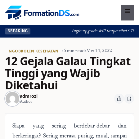
menu
Ingin upgrade skill tanpa ribet? Temuka
BREAKING
NGOBROLIN KESEHATAN
•
5 min read
•
Mei 11, 2022
12 Gejala Galau Tingkat
Tinggi yang Wajib
Diketahui
admrozi
ios_share
bookmark_add
Author
Siapa yang sering berdebar-debar dan
berkeringat? Sering merasa pusing, mual, sampai