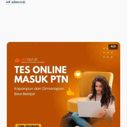
admrozi
ad
AD