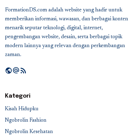
FormationDS.com adalah website yang hadir untuk
memberikan informasi, wawasan, dan berbagai konten
menarik seputar teknologi, digital, internet,
pengembangan website, desain, serta berbagai topik
modern lainnya yang relevan dengan perkembangan
zaman.
public
alternate_email
rss_feed
Kategori
Kisah Hidupku
Ngobrolin Fashion
Ngobrolin Kesehatan