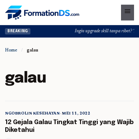
menu
Ingin upgrade skill tanpa ribet? Temu
BREAKING
Home
/
galau
galau
NGOBROLIN KESEHATAN
•
MEI 11, 2022
5 min read
12 Gejala Galau Tingkat Tinggi yang Wajib
Diketahui