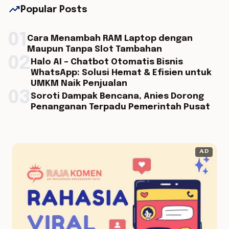
trending_up
Popular Posts
01
Cara Menambah RAM Laptop dengan
Maupun Tanpa Slot Tambahan
02
Halo AI – Chatbot Otomatis Bisnis
WhatsApp: Solusi Hemat & Efisien untuk
UMKM Naik Penjualan
03
Soroti Dampak Bencana, Anies Dorong
Penanganan Terpadu Pemerintah Pusat
AD