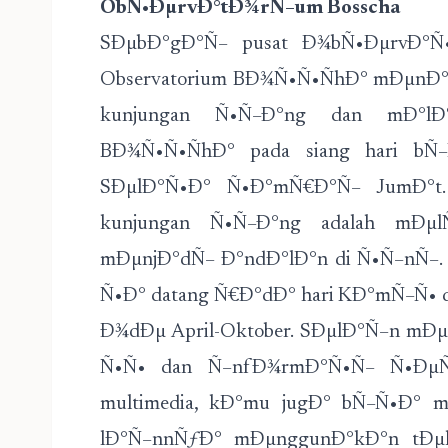
ObÑ•ÐµrvÐ°tÐ¾rÑ–um Bosscha
SÐµbÐ°gÐ°Ñ– pusat Ð¾bÑ•ÐµrvÐ°Ñ•Ñ–
Observatorium BÐ¾Ñ•Ñ•ÑhÐ° mÐµnÐ°w
kunjungan Ñ•Ñ–Ð°ng dan mÐ°lÐ
BÐ¾Ñ•Ñ•ÑhÐ° pada siang hari bÑ
SÐµlÐ°Ñ•Ð° Ñ•Ð°mÑ€Ð°Ñ– JumÐ°t. F
kunjungan Ñ•Ñ–Ð°ng adalah mÐµl
mÐµnjÐ°dÑ– Ð°ndÐ°lÐ°n di Ñ•Ñ–nÑ–.
Ñ•Ð° datang Ñ€Ð°dÐ° hari KÐ°mÑ–Ñ• dÐ
Ð¾dÐµ April-Oktober. SÐµlÐ°Ñ–n mÐ
Ñ•Ñ• dan Ñ–nfÐ¾rmÐ°Ñ•Ñ– Ñ•ÐµÑ
multimedia, kÐ°mu jugÐ° bÑ–Ñ•Ð° 
lÐ°Ñ–nnÑƒÐ° mÐµnggunÐ°kÐ°n tÐµ