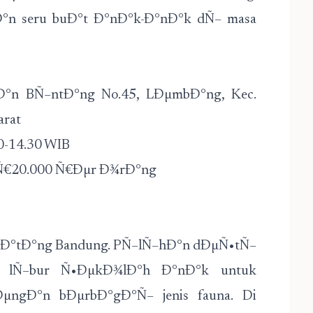
°n seru buÐ°t Ð°nÐ°k-Ð°nÐ°k dÑ– masa
°n BÑ–ntÐ°ng No.45, LÐµmbÐ°ng, Kec.
arat
0-14.30 WIB
RÑ€20.000 Ñ€Ðµr Ð¾rÐ°ng
nÐ°tÐ°ng Bandung. PÑ–lÑ–hÐ°n dÐµÑ•tÑ–
 lÑ–bur Ñ•ÐµkÐ¾lÐ°h Ð°nÐ°k untuk
ngÐ°n bÐµrbÐ°gÐ°Ñ– jenis fauna. Di