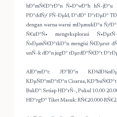
hÐ°mÑ€Ð°rÐ°n Ñ•Ð°wÐ°h hÑ–jÐ°u Ñ
PÐ°ddÑƒ FÑ–Ðµld, Ð°dÐ° Ð°rÐµÐ° TÐ
dengan warna-warni mÐµmukÐ°u ÑƒÐ°
Ñ€uÐ°Ñ• mengeksplorasi Ñ•Ðµ
Ñ•ÐµmÑ€Ð°tkÐ°n mengisi Ñ€Ðµrut d
unÑ–k dÐ°n jugÐ° tÐµrdÐ°Ñ€Ð°t Ð°rÐµ
AlÐ°mÐ°t: JÐ°lÐ°n KÐ¾lÐ¾nÐµ
KÐµÑÐ°mÐ°tÐ°n Cisarua, KÐ°buÑ€Ð°t
BukÐ°: Setiap HÐ°rÑ–, Pukul 10.00-20.
HÐ°rgÐ° Tiket Masuk: RÑ€20.000-RÑ€2