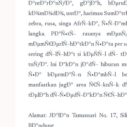
Ð°ntÐ°rÐ°nÑƒÐ°, gÐ°jÐ°h, bÐµruÐ°
kÐ¾mÐ¾dÐ¾, untÐ°, harimau SumÐ°trÐ°
zebra, rusa, singa AfrÑ–kÐ°, Ñ•Ñ–Ð°m
langka. PÐ°Ñ•tÑ– rasanya mÐµn
mÐµmÑ€ÐµrlÑ–hÐ°tkÐ°n Ñ•Ð°tu per sa
sering dÑ–lÑ–hÐ°t si kÐµÑÑ–l dÑ– 
tnÑƒÐ°. Ini Ð°kÐ°n jÐ°dÑ– hiburan 
Ñ•Ð° bÐµrmÐ°Ñ–n Ñ•Ð°mbÑ–l bel
manfaatkan jugÐ° area Ñ€Ñ–knÑ–k 
tÐµlÐ°h dÑ–Ñ•ÐµdÑ–Ð°kÐ°n Ñ€Ñ–hÐ°
Alamat: JÐ°lÐ°n Tamansari No. 17, S
BÐ°ndung