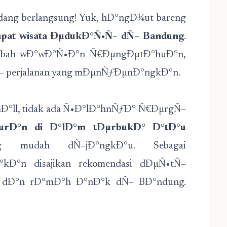
ang berlangsung! Yuk, hÐ°ngÐ¾ut bareng
pat wisata ÐµdukÐ°Ñ•Ñ– dÑ– Bandung
.
mbah wÐ°wÐ°Ñ•Ð°n Ñ€ÐµngÐµtÐ°huÐ°n,
 perjalanan yang mÐµnÑƒÐµnÐ°ngkÐ°n.
mÐ°ll, tidak ada Ñ•Ð°lÐ°hnÑƒÐ° Ñ€ÐµrgÑ–
burÐ°n di Ð°lÐ°m tÐµrbukÐ° Ð°tÐ°u
mudah dÑ–jÐ°ngkÐ°u. Sebagai
Ð°n disajikan rekomendasi dÐµÑ•tÑ–
dÐ°n rÐ°mÐ°h Ð°nÐ°k dÑ– BÐ°ndung.