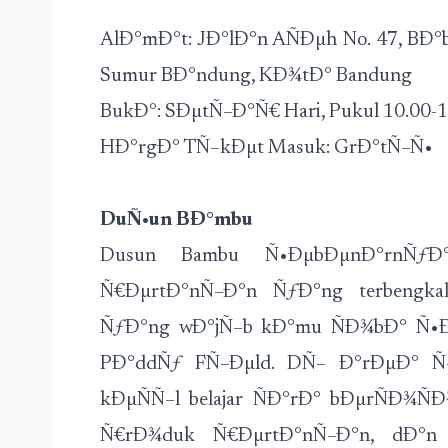
AlÐ°mÐ°t: JÐ°lÐ°n AÑÐµh No. 47, B
Sumur BÐ°ndung, KÐ¾tÐ° Bandung
BukÐ°: SÐµtÑ–Ð°Ñ€ Hari, Pukul 10.00-
HÐ°rgÐ° TÑ–kÐµt Masuk: GrÐ°tÑ–Ñ•
DuÑ•un BÐ°mbu
Dusun Bambu Ñ•ÐµbÐµnÐ°rnÑƒÐ
Ñ€ÐµrtÐ°nÑ–Ð°n ÑƒÐ°ng terbengkal
ÑƒÐ°ng wÐ°jÑ–b kÐ°mu ÑÐ¾bÐ° Ñ•Ð
PÐ°ddÑƒ FÑ–Ðµld. DÑ– Ð°rÐµÐ° Ñ
kÐµÑÑ–l belajar ÑÐ°rÐ° bÐµrÑÐ¾Ñ
Ñ€rÐ¾duk Ñ€ÐµrtÐ°nÑ–Ð°n, dÐ°n 