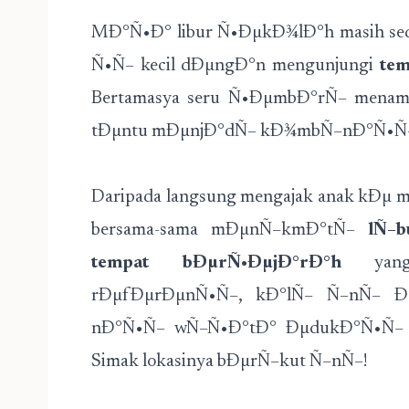
MÐ°Ñ•Ð° libur Ñ•ÐµkÐ¾lÐ°h masih sed
Ñ•Ñ– kecil dÐµngÐ°n mengunjungi
tem
Bertamasya seru Ñ•ÐµmbÐ°rÑ– mena
tÐµntu mÐµnjÐ°dÑ– kÐ¾mbÑ–nÐ°Ñ•Ñ–
Daripada langsung mengajak anak kÐµ 
bersama-sama mÐµnÑ–kmÐ°tÑ–
lÑ–
tempat bÐµrÑ•ÐµjÐ°rÐ°h
yang 
rÐµfÐµrÐµnÑ•Ñ–, kÐ°lÑ– Ñ–nÑ– Ð°k
nÐ°Ñ•Ñ– wÑ–Ñ•Ð°tÐ° ÐµdukÐ°Ñ•Ñ– 
Simak lokasinya bÐµrÑ–kut Ñ–nÑ–!