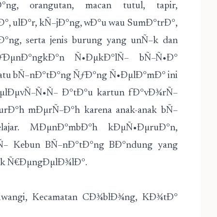
ng, orangutan, macan tutul, tapir,
, ulÐ°r, kÑ–jÐ°ng, wÐ°u wau SumÐ°trÐ°,
Ð°ng, serta jenis burung yang unÑ–k dan
ÑƒÐµnÐ°ngkÐ°n Ñ•ÐµkÐ°lÑ– bÑ–Ñ•Ð°
tu bÑ–nÐ°tÐ°ng ÑƒÐ°ng Ñ•ÐµlÐ°mÐ° ini
tÐµlÐµvÑ–Ñ•Ñ– Ð°tÐ°u kartun fÐ°vÐ¾rÑ–
murÐ°h mÐµrÑ–Ð°h karena anak-anak bÑ–
ajar. MÐµnÐ°mbÐ°h kÐµÑ•ÐµruÐ°n,
dÑ– Kebun BÑ–nÐ°tÐ°ng BÐ°ndung yang
k Ñ€ÐµngÐµlÐ¾lÐ°.
iliwangi, Kecamatan CÐ¾blÐ¾ng, KÐ¾tÐ°