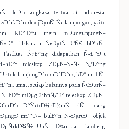
 luÐ°r angkasa tertua di Indonesia,
Ð°rkÐ°n dua jÐµnÑ–Ñ• kunjungan, yaitu
°m. KÐ°lÐ°u ingin mÐµngunjungÑ–
–Ñ•Ð° dilakukan Ñ•ÐµtÑ–Ð°Ñ€ hÐ°rÑ–
asilitas ÑƒÐ°ng didapatkan Ñ•Ð°Ð°t
Ñ–hÐ°t teleskop ZÐµÑ–Ñ•Ñ• ÑƒÐ°ng
 Untuk kunjungÐ°n mÐ°lÐ°m, kÐ°mu bÑ–
°n Jumat, setiap bulannya pada Ñ€ÐµrÑ–
µlÑ–hÐ°t mÐµgÐ°hnÑƒÐ° teleskop ZÐµÑ–
€utÐ°r Ð°Ñ•trÐ¾nÐ¾mÑ– dÑ– ruang
mÐµngÐ°mÐ°tÑ– bulÐ°n Ñ•ÐµrtÐ° objek
lÐµÑ•kÐ¾Ñ€ UnÑ–trÐ¾n dan Bamberg.