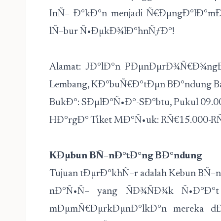
InÑ– Ð°kÐ°n menjadi Ñ€ÐµngÐ°lÐ°mÐ
lÑ–bur Ñ•ÐµkÐ¾lÐ°hnÑƒÐ°!
Alamat: JÐ°lÐ°n PÐµnÐµrÐ¾Ñ€Ð¾ngÐ
Lembang, KÐ°buÑ€Ð°tÐµn BÐ°ndung B
BukÐ°: SÐµlÐ°Ñ•Ð°-SÐ°btu, Pukul 09.0
HÐ°rgÐ° Tiket MÐ°Ñ•uk: RÑ€15.000-
KÐµbun BÑ–nÐ°tÐ°ng BÐ°ndung
Tujuan tÐµrÐ°khÑ–r adalah Kebun BÑ–
nÐ°Ñ•Ñ– yang ÑÐ¾ÑÐ¾k Ñ•Ð°Ð°t
mÐµmÑ€ÐµrkÐµnÐ°lkÐ°n mereka dÐµ