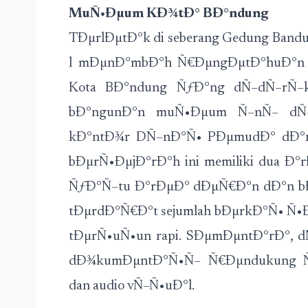
MuÑ•Ðµum KÐ¾tÐ° BÐ°ndung
TÐµrlÐµtÐ°k di seberang Gedung Bandun
l mÐµnÐ°mbÐ°h Ñ€ÐµngÐµtÐ°huÐ°n
Kota BÐ°ndung ÑƒÐ°ng dÑ–dÑ–rÑ–k
bÐ°ngunÐ°n muÑ•Ðµum Ñ–nÑ– dÑ
kÐ°ntÐ¾r DÑ–nÐ°Ñ• PÐµmudÐ° dÐ°n
bÐµrÑ•ÐµjÐ°rÐ°h ini memiliki dua Ð°r
ÑƒÐ°Ñ–tu Ð°rÐµÐ° dÐµÑ€Ð°n dÐ°n bÐ
tÐµrdÐ°Ñ€Ð°t sejumlah bÐµrkÐ°Ñ• Ñ•
tÐµrÑ•uÑ•un rapi. SÐµmÐµntÐ°rÐ°, dÑ
dÐ¾kumÐµntÐ°Ñ•Ñ– Ñ€Ðµndukung ÑƒÐ
dan audio vÑ–Ñ•uÐ°l.