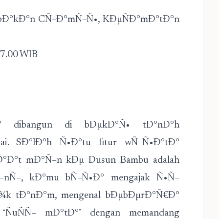
Ð°bÐ°kÐ°n CÑ–Ð°mÑ–Ñ•, KÐµÑÐ°mÐ°tÐ°n
17.00 WIB
° dibangun di bÐµkÐ°Ñ• tÐ°nÐ°h
ai. SÐ°lÐ°h Ñ•Ð°tu fitur wÑ–Ñ•Ð°tÐ°
°Ð°t mÐ°Ñ–n kÐµ Dusun Bambu adalah
–nÑ–, kÐ°mu bÑ–Ñ•Ð° mengajak Ñ•Ñ–
Ð¾k tÐ°nÐ°m, mengenal bÐµbÐµrÐ°Ñ€Ð°
‘ÑuÑÑ– mÐ°tÐ°’ dengan memandang