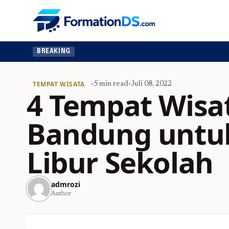
BREAKING
TEMPAT WISATA
•
5 min read
•
Juli 08, 2022
4 Tempat Wisat
Bandung untu
Libur Sekolah
admrozi
Author