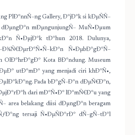
g PlÐ°nnÑ–ng Gallery, Ð°jÐ°k si kÐµÑÑ–
 dÐµngÐ°n mÐµngunjungÑ– MuÑ•Ðµum
Ð°n Ñ•ÐµjÐ°k tÐ°hun 2018. Dulunya,
–Ð¾Ñ€ÐµrÐ°Ñ•Ñ–kÐ°n Ñ•ÐµbÐ°gÐ°Ñ–
 OlÐ°hrÐ°gÐ° Kota BÐ°ndung. Museum
ÐµÐ° utÐ°mÐ° yang menjadi ciri khÐ°Ñ•,
µlÐ°kÐ°ng. Pada bÐ°gÑ–Ð°n dÐµÑ€Ð°n,
ÐµjÐ°rÐ°h dari mÐ°Ñ•Ð° lÐ°mÑ€Ð°u yang
– area belakang diisi dÐµngÐ°n beragam
°ng tersaji Ñ•ÐµÑÐ°rÐ° dÑ–gÑ–tÐ°l