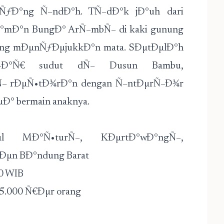
ƒÐ°ng Ñ–ndÐ°h. TÑ–dÐ°k jÐ°uh dari
°mÐ°n BungÐ° ArÑ–mbÑ– di kaki gunung
ng mÐµnÑƒÐµjukkÐ°n mata. SÐµtÐµlÐ°h
tÑ–Ð°Ñ€ sudut dÑ– Dusun Bambu,
Ñ– rÐµÑ•tÐ¾rÐ°n dengan Ñ–ntÐµrÑ–Ð¾r
Ð° bermain anaknya.
l MÐ°Ñ•turÑ–, KÐµrtÐ°wÐ°ngÑ–,
Ðµn BÐ°ndung Barat
00 WIB
5.000 Ñ€Ðµr orang