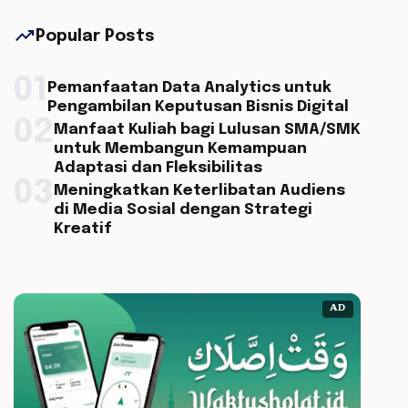
trending_up
Popular Posts
01
Pemanfaatan Data Analytics untuk
Pengambilan Keputusan Bisnis Digital
02
Manfaat Kuliah bagi Lulusan SMA/SMK
untuk Membangun Kemampuan
Adaptasi dan Fleksibilitas
03
Meningkatkan Keterlibatan Audiens
di Media Sosial dengan Strategi
Kreatif
AD