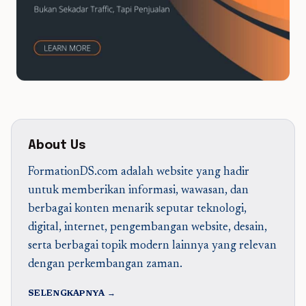
About Us
FormationDS.com adalah website yang hadir
untuk memberikan informasi, wawasan, dan
berbagai konten menarik seputar teknologi,
digital, internet, pengembangan website, desain,
serta berbagai topik modern lainnya yang relevan
dengan perkembangan zaman.
SELENGKAPNYA →