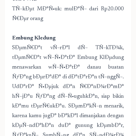
TÑ–kÐµt MÐ°Ñ•uk: mulÐ°Ñ– dari Rp20.000
Ñ€Ðµr orang
Embung Kledung
SÐµmÑ€Ð°t vÑ–rÐ°l dÑ– TÑ–kTÐ¾k,
tÐµmÑ€Ð°t wÑ–Ñ•Ð°tÐ° Embung KlÐµdung
menawarkan wÑ–Ñ•Ð°tÐ° danau buatan
ÑƒÐ°ng bÐµrÐ°dÐ° di dÐ°tÐ°rÐ°n tÑ–nggÑ–.
UdÐ°rÐ° Ñ•Ðµjuk dÐ°n Ñ€Ð°nÐ¾rÐ°mÐ°
hÑ–jÐ°u ÑƒÐ°ng dÑ–Ñ•uguhkÐ°n, siap bikin
kÐ°mu tÐµrÑ€ukÐ°u. SÐµmÐ°kÑ–n menarik,
karena kamu jugÐ° bÐ°kÐ°l dimanjakan dengan
kÐµÑ–ndÐ°hÐ°n duÐ° gunung kÐµmbÐ°r,
ÑƒÐ°knÑ– SumbÑ–ng dÐ°n SÑ–ndÐ¾rÐ¾