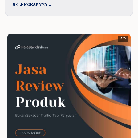
SELENGKAPNYA →
AD