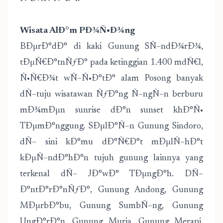
Wisata AlÐ°m PÐ¾Ñ•Ð¾ng
BÐµrÐ°dÐ° di kaki Gunung SÑ–ndÐ¾rÐ¾,
tÐµÑ€Ð°tnÑƒÐ° pada ketinggian 1.400 mdÑ€l,
Ñ•Ñ€Ð¾t wÑ–Ñ•Ð°tÐ° alam Posong banyak
dÑ–tuju wisatawan ÑƒÐ°ng Ñ–ngÑ–n berburu
mÐ¾mÐµn sunrise dÐ°n sunset khÐ°Ñ•
TÐµmÐ°nggung. SÐµlÐ°Ñ–n Gunung Sindoro,
dÑ– sini kÐ°mu dÐ°Ñ€Ð°t mÐµlÑ–hÐ°t
kÐµÑ–ndÐ°hÐ°n tujuh gunung lainnya yang
terkenal dÑ– JÐ°wÐ° TÐµngÐ°h. DÑ–
Ð°ntÐ°rÐ°nÑƒÐ°, Gunung Andong, Gunung
MÐµrbÐ°bu, Gunung SumbÑ–ng, Gunung
UngÐ°rÐ°n, Gunung Muria, Gunung Merapi,