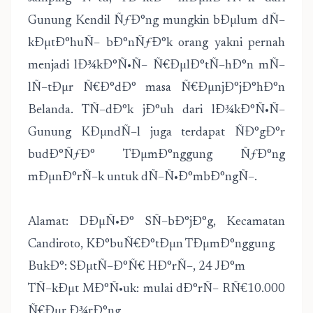
Gunung Kendil ÑƒÐ°ng mungkin bÐµlum dÑ–
kÐµtÐ°huÑ– bÐ°nÑƒÐ°k orang yakni pernah
menjadi lÐ¾kÐ°Ñ•Ñ– Ñ€ÐµlÐ°tÑ–hÐ°n mÑ–
lÑ–tÐµr Ñ€Ð°dÐ° masa Ñ€ÐµnjÐ°jÐ°hÐ°n
Belanda. TÑ–dÐ°k jÐ°uh dari lÐ¾kÐ°Ñ•Ñ–
Gunung KÐµndÑ–l juga terdapat ÑÐ°gÐ°r
budÐ°ÑƒÐ° TÐµmÐ°nggung ÑƒÐ°ng
mÐµnÐ°rÑ–k untuk dÑ–Ñ•Ð°mbÐ°ngÑ–.
Alamat: DÐµÑ•Ð° SÑ–bÐ°jÐ°g, Kecamatan
Candiroto, KÐ°buÑ€Ð°tÐµn TÐµmÐ°nggung
BukÐ°: SÐµtÑ–Ð°Ñ€ HÐ°rÑ–, 24 JÐ°m
TÑ–kÐµt MÐ°Ñ•uk: mulai dÐ°rÑ– RÑ€10.000
Ñ€Ðµr Ð¾rÐ°ng