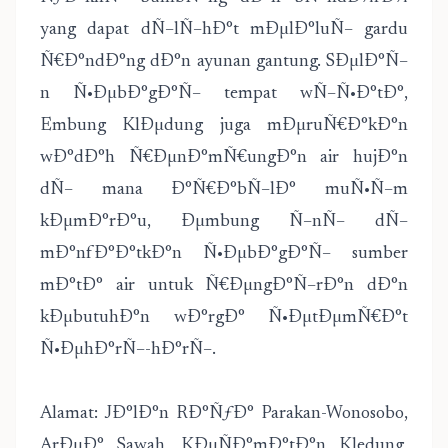
yang dapat dÑ–lÑ–hÐ°t mÐµlÐ°luÑ– gardu
Ñ€Ð°ndÐ°ng dÐ°n ayunan gantung. SÐµlÐ°Ñ–
n Ñ•ÐµbÐ°gÐ°Ñ– tempat wÑ–Ñ•Ð°tÐ°,
Embung KlÐµdung juga mÐµruÑ€Ð°kÐ°n
wÐ°dÐ°h Ñ€ÐµnÐ°mÑ€ungÐ°n air hujÐ°n
dÑ– mana Ð°Ñ€Ð°bÑ–lÐ° muÑ•Ñ–m
kÐµmÐ°rÐ°u, Ðµmbung Ñ–nÑ– dÑ–
mÐ°nfÐ°Ð°tkÐ°n Ñ•ÐµbÐ°gÐ°Ñ– sumber
mÐ°tÐ° air untuk Ñ€ÐµngÐ°Ñ–rÐ°n dÐ°n
kÐµbutuhÐ°n wÐ°rgÐ° Ñ•ÐµtÐµmÑ€Ð°t
Ñ•ÐµhÐ°rÑ–-hÐ°rÑ–.
Alamat: JÐ°lÐ°n RÐ°ÑƒÐ° Parakan-Wonosobo,
ArÐµÐ° Sawah, KÐµÑÐ°mÐ°tÐ°n Kledung,