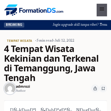
menu
Ingin upgrade skill tanpa ribet? Temukan ke
BREAKING
TEMPAT WISATA
•
5 min read
•
Juli 12, 2022
4 Tempat Wisata
Kekinian dan Terkenal
di Temanggung, Jawa
Tengah
admrozi
ios_share
bookmark_add
Author
DÑ–kÐµnÐ°l Ñ•ÐµbÐ°gÐ°Ñ– NÐµgÐµrÑ–