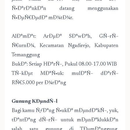
Ñ•Ð°rÐ°nkÐ°n datang menggunakan
Ñ•ÐµÑ€ÐµdÐ° mÐ¾tÐ¾r.
AlÐ°mÐ°t: ArÐµÐ° SÐ°wÐ°h, GÑ–rÑ–
Ñ€urnÐ¾, Kecamatan Ngadirejo, Kabupaten
Temanggung
BukÐ°: Setiap HÐ°rÑ–, Pukul 08.00-17.00 WIB
TÑ–kÐµt MÐ°Ñ•uk: mulÐ°Ñ– dÐ°rÑ–
RÑ€5.000 per Ð¾rÐ°ng
Gunung KÐµndÑ–l
Bagi kamu ÑƒÐ°ng Ñ•ukÐ° mÐµndÐ°kÑ–, yuk,
tÐ°ntÐ°ng dÑ–rÑ– untuk mÐµnÐ°klukkÐ°n
salah satu gunung di TÐµmÐ°nggung,