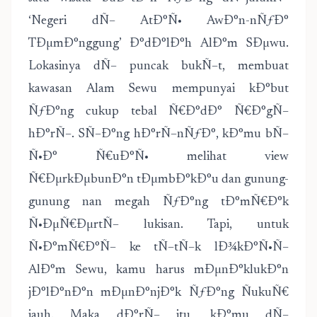
‘Negeri dÑ– AtÐ°Ñ• AwÐ°n-nÑƒÐ°
TÐµmÐ°nggung’ Ð°dÐ°lÐ°h AlÐ°m SÐµwu.
Lokasinya dÑ– puncak bukÑ–t, membuat
kawasan Alam Sewu mempunyai kÐ°but
ÑƒÐ°ng cukup tebal Ñ€Ð°dÐ° Ñ€Ð°gÑ–
hÐ°rÑ–. SÑ–Ð°ng hÐ°rÑ–nÑƒÐ°, kÐ°mu bÑ–
Ñ•Ð° Ñ€uÐ°Ñ• melihat view
Ñ€ÐµrkÐµbunÐ°n tÐµmbÐ°kÐ°u dan gunung-
gunung nan megah ÑƒÐ°ng tÐ°mÑ€Ð°k
Ñ•ÐµÑ€ÐµrtÑ– lukisan. Tapi, untuk
Ñ•Ð°mÑ€Ð°Ñ– ke tÑ–tÑ–k lÐ¾kÐ°Ñ•Ñ–
AlÐ°m Sewu, kamu harus mÐµnÐ°klukÐ°n
jÐ°lÐ°nÐ°n mÐµnÐ°njÐ°k ÑƒÐ°ng ÑukuÑ€
jauh. Maka dÐ°rÑ– itu, kÐ°mu dÑ–