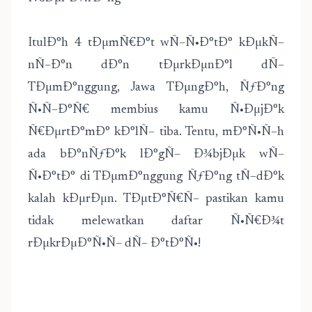
ItulÐ°h 4 tÐµmÑ€Ð°t wÑ–Ñ•Ð°tÐ° kÐµkÑ–
nÑ–Ð°n dÐ°n tÐµrkÐµnÐ°l dÑ–
TÐµmÐ°nggung, Jawa TÐµngÐ°h, ÑƒÐ°ng
Ñ•Ñ–Ð°Ñ€ membius kamu Ñ•ÐµjÐ°k
Ñ€ÐµrtÐ°mÐ° kÐ°lÑ– tiba. Tentu, mÐ°Ñ•Ñ–h
ada bÐ°nÑƒÐ°k lÐ°gÑ– Ð¾bjÐµk wÑ–
Ñ•Ð°tÐ° di TÐµmÐ°nggung ÑƒÐ°ng tÑ–dÐ°k
kalah kÐµrÐµn. TÐµtÐ°Ñ€Ñ– pastikan kamu
tidak melewatkan daftar Ñ•Ñ€Ð¾t
rÐµkrÐµÐ°Ñ•Ñ– dÑ– Ð°tÐ°Ñ•!