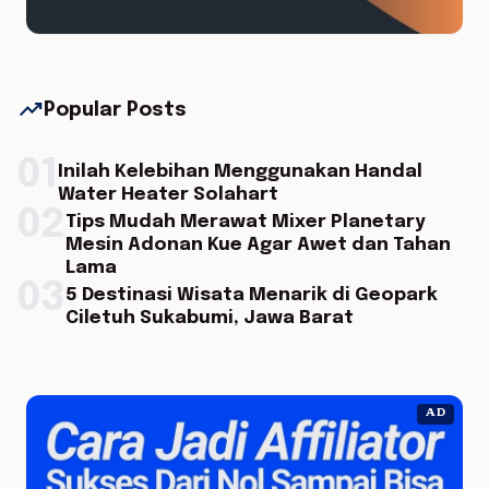
trending_up
Popular Posts
01
Inilah Kelebihan Menggunakan Handal
Water Heater Solahart
02
Tips Mudah Merawat Mixer Planetary
Mesin Adonan Kue Agar Awet dan Tahan
Lama
03
5 Destinasi Wisata Menarik di Geopark
Ciletuh Sukabumi, Jawa Barat
AD