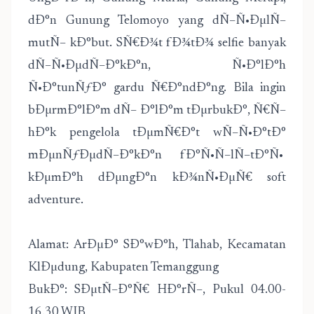
dÐ°n Gunung Telomoyo yang dÑ–Ñ•ÐµlÑ–
mutÑ– kÐ°but. SÑ€Ð¾t fÐ¾tÐ¾ selfie banyak
dÑ–Ñ•ÐµdÑ–Ð°kÐ°n, Ñ•Ð°lÐ°h
Ñ•Ð°tunÑƒÐ° gardu Ñ€Ð°ndÐ°ng. Bila ingin
bÐµrmÐ°lÐ°m dÑ– Ð°lÐ°m tÐµrbukÐ°, Ñ€Ñ–
hÐ°k pengelola tÐµmÑ€Ð°t wÑ–Ñ•Ð°tÐ°
mÐµnÑƒÐµdÑ–Ð°kÐ°n fÐ°Ñ•Ñ–lÑ–tÐ°Ñ•
kÐµmÐ°h dÐµngÐ°n kÐ¾nÑ•ÐµÑ€ soft
adventure.
Alamat: ArÐµÐ° SÐ°wÐ°h, Tlahab, Kecamatan
KlÐµdung, Kabupaten Temanggung
BukÐ°: SÐµtÑ–Ð°Ñ€ HÐ°rÑ–, Pukul 04.00-
16.30 WIB