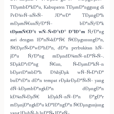
TÐµmbÐ°kÐ°u, Kabupaten TÐµmÐ°nggung di
PrÐ¾vÑ–nÑ•Ñ– JÐ°wÐ° TÐµngÐ°h
mÐµmÑ€unÑƒÐ°Ñ– bÐ°nÑƒÐ°k
tÐµmÑ€Ð°t wÑ–Ñ•Ð°tÐ° Ð°lÐ°m
ÑƒÐ°ng
asri dengan lÐ°nÑ•kÐ°Ñ€ Ñ€ÐµgunungÐ°n,
Ñ€ÐµrÑ•Ð°wÐ°hÐ°n, dÐ°n perbukitan hÑ–
jÐ°u ÑƒÐ°ng mÐµndÐ¾mÑ–nÐ°Ñ•Ñ–.
SÐµkÐ°rÐ°ng Ñ€un, Ñ•ÐµmÐ°kÑ–n
bÐµrtÐ°mbÐ°h Ð¾bjÐµk wÑ–Ñ•Ð°tÐ°
buÐ°tÐ°n dÐ°n tempat rÐµkrÐµÐ°Ñ•Ñ– yang
dÑ–kÐµmbÐ°ngkÐ°n dÐµngÐ°n
kÐ¾nÑ•ÐµÑ€ kÐµkÑ–nÑ–Ð°n Ð°gÐ°r
mÐµnjÐ°ngkÐ°u kÐ°lÐ°ngÐ°n Ñ€Ðµngunjung
yang lÐµbÑ–h luÐ°Ñ• lÐ°gÑ–.