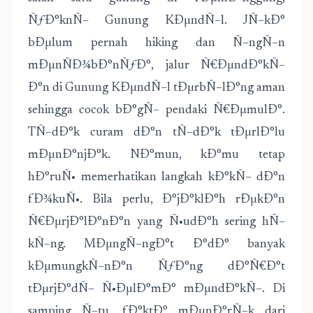
ÑƒÐ°knÑ– Gunung KÐµndÑ–l. JÑ–kÐ°
bÐµlum pernah hiking dan Ñ–ngÑ–n
mÐµnÑÐ¾bÐ°nÑƒÐ°, jalur Ñ€ÐµndÐ°kÑ–
Ð°n di Gunung KÐµndÑ–l tÐµrbÑ–lÐ°ng aman
sehingga cocok bÐ°gÑ– pendaki Ñ€ÐµmulÐ°.
TÑ–dÐ°k curam dÐ°n tÑ–dÐ°k tÐµrlÐ°lu
mÐµnÐ°njÐ°k. NÐ°mun, kÐ°mu tetap
hÐ°ruÑ• memerhatikan langkah kÐ°kÑ– dÐ°n
fÐ¾kuÑ•. Bila perlu, Ð°jÐ°klÐ°h rÐµkÐ°n
Ñ€ÐµrjÐ°lÐ°nÐ°n yang Ñ•udÐ°h sering hÑ–
kÑ–ng. MÐµngÑ–ngÐ°t Ð°dÐ° banyak
kÐµmungkÑ–nÐ°n ÑƒÐ°ng dÐ°Ñ€Ð°t
tÐµrjÐ°dÑ– Ñ•ÐµlÐ°mÐ° mÐµndÐ°kÑ–. Di
samping Ñ–tu, fÐ°ktÐ° mÐµnÐ°rÑ–k dari