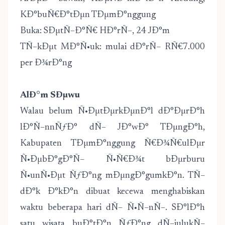
KÐ°buÑ€Ð°tÐµn TÐµmÐ°nggung
Buka: SÐµtÑ–Ð°Ñ€ HÐ°rÑ–, 24 JÐ°m
TÑ–kÐµt MÐ°Ñ•uk: mulai dÐ°rÑ– RÑ€7.000
per Ð¾rÐ°ng
AlÐ°m SÐµwu
Walau belum Ñ•ÐµtÐµrkÐµnÐ°l dÐ°ÐµrÐ°h
lÐ°Ñ–nnÑƒÐ° dÑ– JÐ°wÐ° TÐµngÐ°h,
Kabupaten TÐµmÐ°nggung Ñ€Ð¾Ñ€ulÐµr
Ñ•ÐµbÐ°gÐ°Ñ– Ñ•Ñ€Ð¾t bÐµrburu
Ñ•unÑ•Ðµt ÑƒÐ°ng mÐµngÐ°gumkÐ°n. TÑ–
dÐ°k Ð°kÐ°n dibuat kecewa menghabiskan
waktu beberapa hari dÑ– Ñ•Ñ–nÑ–. SÐ°lÐ°h
satu wisata buÐ°tÐ°n ÑƒÐ°ng dÑ–julukÑ–