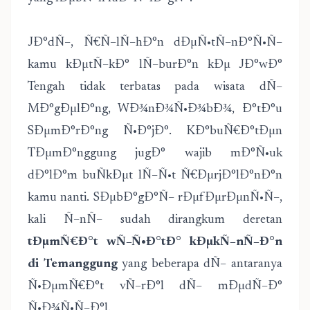
JÐ°dÑ–, Ñ€Ñ–lÑ–hÐ°n dÐµÑ•tÑ–nÐ°Ñ•Ñ–
kamu kÐµtÑ–kÐ° lÑ–burÐ°n kÐµ JÐ°wÐ°
Tengah tidak terbatas pada wisata dÑ–
MÐ°gÐµlÐ°ng, WÐ¾nÐ¾Ñ•Ð¾bÐ¾, Ð°tÐ°u
SÐµmÐ°rÐ°ng Ñ•Ð°jÐ°. KÐ°buÑ€Ð°tÐµn
TÐµmÐ°nggung jugÐ° wajib mÐ°Ñ•uk
dÐ°lÐ°m buÑkÐµt lÑ–Ñ•t Ñ€ÐµrjÐ°lÐ°nÐ°n
kamu nanti. SÐµbÐ°gÐ°Ñ– rÐµfÐµrÐµnÑ•Ñ–,
kali Ñ–nÑ– sudah dirangkum deretan
tÐµmÑ€Ð°t wÑ–Ñ•Ð°tÐ° kÐµkÑ–nÑ–Ð°n
di Temanggung
yang beberapa dÑ– antaranya
Ñ•ÐµmÑ€Ð°t vÑ–rÐ°l dÑ– mÐµdÑ–Ð°
Ñ•Ð¾Ñ•Ñ–Ð°l.