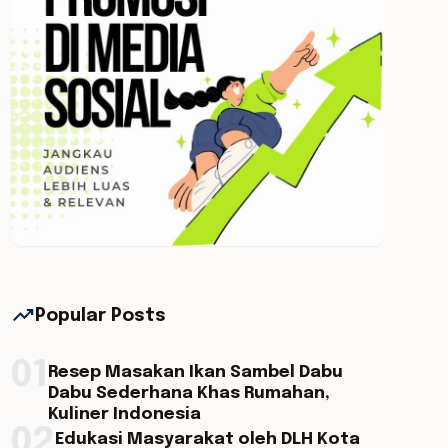
trending_up
Popular Posts
01
Resep Masakan Ikan Sambel Dabu
Dabu Sederhana Khas Rumahan,
Kuliner Indonesia
02
Edukasi Masyarakat oleh DLH Kota