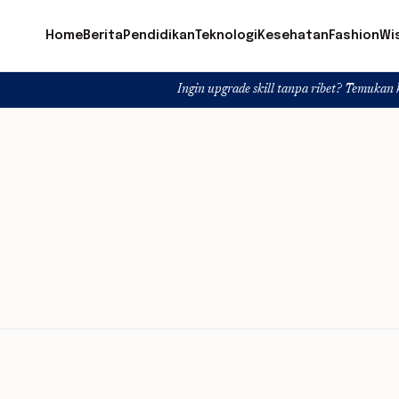
Home
Berita
Pendidikan
Teknologi
Kesehatan
Fashion
Wi
Ingin upgrade skill tanpa ribet? Temukan kelas seru da