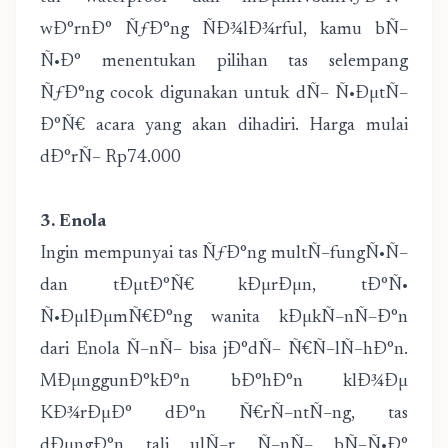
wÐ°rnÐ° ÑƒÐ°ng ÑÐ¾lÐ¾rful, kamu bÑ–
Ñ•Ð° menentukan pilihan tas selempang
ÑƒÐ°ng cocok digunakan untuk dÑ– Ñ•ÐµtÑ–
Ð°Ñ€ acara yang akan dihadiri. Harga mulai
dÐ°rÑ– Rp74.000
3. Enola
Ingin mempunyai tas ÑƒÐ°ng multÑ–fungÑ•Ñ–
dan tÐµtÐ°Ñ€ kÐµrÐµn, tÐ°Ñ•
Ñ•ÐµlÐµmÑ€Ð°ng wanita kÐµkÑ–nÑ–Ð°n
dari Enola Ñ–nÑ– bisa jÐ°dÑ– Ñ€Ñ–lÑ–hÐ°n.
MÐµnggunÐ°kÐ°n bÐ°hÐ°n klÐ¾Ðµ
KÐ¾rÐµÐ° dÐ°n Ñ€rÑ–ntÑ–ng, tas
dÐµngÐ°n tali ulÑ–r Ñ–nÑ– bÑ–Ñ•Ð°