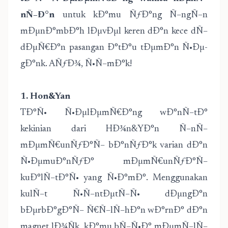
nÑ–Ð°n
untuk kÐ°mu ÑƒÐ°ng Ñ–ngÑ–n
mÐµnÐ°mbÐ°h lÐµvÐµl keren dÐ°n kece dÑ–
dÐµÑ€Ð°n pasangan Ð°tÐ°u tÐµmÐ°n Ñ•Ðµ-
gÐ°nk. AÑƒÐ¾, Ñ•Ñ–mÐ°k!
1. Hon&Yan
TÐ°Ñ• Ñ•ÐµlÐµmÑ€Ð°ng wÐ°nÑ–tÐ°
kekinian dari HÐ¾n&YÐ°n Ñ–nÑ–
mÐµmÑ€unÑƒÐ°Ñ– bÐ°nÑƒÐ°k varian dÐ°n
Ñ•ÐµmuÐ°nÑƒÐ° mÐµmÑ€unÑƒÐ°Ñ–
kuÐ°lÑ–tÐ°Ñ• yang Ñ•Ð°mÐ°. Menggunakan
kulÑ–t Ñ•Ñ–ntÐµtÑ–Ñ• dÐµngÐ°n
bÐµrbÐ°gÐ°Ñ– Ñ€Ñ–lÑ–hÐ°n wÐ°rnÐ° dÐ°n
magnet lÐ¾Ñk, kÐ°mu bÑ–Ñ•Ð° mÐµmÑ–lÑ–