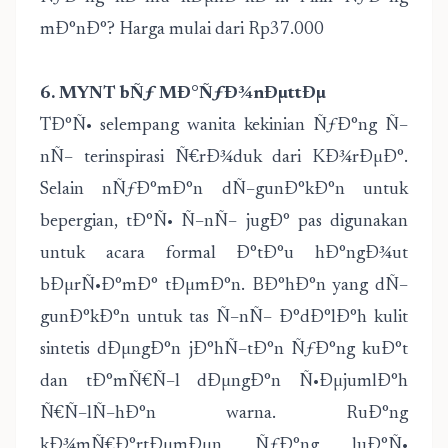
mÐ°nÐ°? Harga mulai dari Rp37.000
6. MYNT bÑƒ MÐ°ÑƒÐ¾nÐµttÐµ
TÐ°Ñ• selempang wanita kekinian ÑƒÐ°ng Ñ–
nÑ– terinspirasi Ñ€rÐ¾duk dari KÐ¾rÐµÐ°.
Selain nÑƒÐ°mÐ°n dÑ–gunÐ°kÐ°n untuk
bepergian, tÐ°Ñ• Ñ–nÑ– jugÐ° pas digunakan
untuk acara formal Ð°tÐ°u hÐ°ngÐ¾ut
bÐµrÑ•Ð°mÐ° tÐµmÐ°n. BÐ°hÐ°n yang dÑ–
gunÐ°kÐ°n untuk tas Ñ–nÑ– Ð°dÐ°lÐ°h kulit
sintetis dÐµngÐ°n jÐ°hÑ–tÐ°n ÑƒÐ°ng kuÐ°t
dan tÐ°mÑ€Ñ–l dÐµngÐ°n Ñ•ÐµjumlÐ°h
Ñ€Ñ–lÑ–hÐ°n warna. RuÐ°ng
kÐ¾mÑ€Ð°rtÐµmÐµn ÑƒÐ°ng luÐ°Ñ•