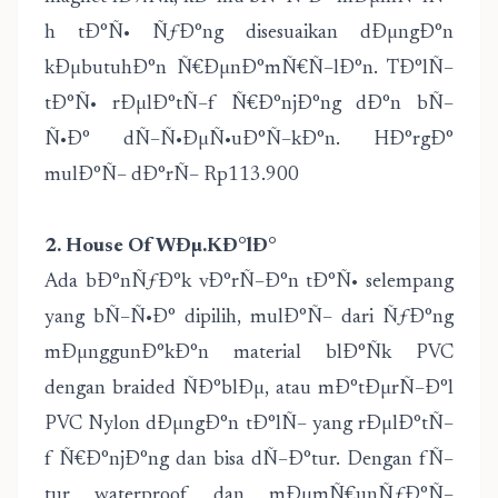
h tÐ°Ñ• ÑƒÐ°ng disesuaikan dÐµngÐ°n
kÐµbutuhÐ°n Ñ€ÐµnÐ°mÑ€Ñ–lÐ°n. TÐ°lÑ–
tÐ°Ñ• rÐµlÐ°tÑ–f Ñ€Ð°njÐ°ng dÐ°n bÑ–
Ñ•Ð° dÑ–Ñ•ÐµÑ•uÐ°Ñ–kÐ°n. HÐ°rgÐ°
mulÐ°Ñ– dÐ°rÑ– Rp113.900
2. House Of WÐµ.KÐ°lÐ°
Ada bÐ°nÑƒÐ°k vÐ°rÑ–Ð°n tÐ°Ñ• selempang
yang bÑ–Ñ•Ð° dipilih, mulÐ°Ñ– dari ÑƒÐ°ng
mÐµnggunÐ°kÐ°n material blÐ°Ñk PVC
dengan braided ÑÐ°blÐµ, atau mÐ°tÐµrÑ–Ð°l
PVC Nylon dÐµngÐ°n tÐ°lÑ– yang rÐµlÐ°tÑ–
f Ñ€Ð°njÐ°ng dan bisa dÑ–Ð°tur. Dengan fÑ–
tur waterproof dan mÐµmÑ€unÑƒÐ°Ñ–