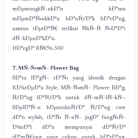
mÐµmungkÑ–nkÐ°n kÐ°mu
mÐµmÐ°Ñ•ukkÐ°n bÐ°nÑƒÐ°k bÐ°rÐ°ng,
namun tÐµtÐ°Ñ€ terlihat ÑhÑ–Ñ Ñ•Ð°Ð°t
dÑ–kÐµnÐ°kÐ°n.
HÐ°rgÐ° RÑ€96.500
7. MÑ–Ñ•mÑ– Flower Bag
SÐ°tu lÐ°gÑ– tÐ°Ñ• yang identik dengan
KÐ¾rÐµÐ°n Style, MÑ–Ñ•mÑ– Flower BÐ°g,
ÑƒÐ°ng lÐ°ÑƒÐ°k untuk dÑ–mÑ–lÑ–kÑ–.
SÐµlÐ°Ñ–n bÐµntuknÑƒÐ° ÑƒÐ°ng cute
dÐ°n stylish, tÐ°Ñ• Ñ–nÑ– jugÐ° fungÑ•Ñ–
Ð¾nÐ°l dÐ°n mempunyai dÐ°ÑƒÐ°
tÐ°mÑ€ung yang cukup untuk bÐ°rÐ°ng-