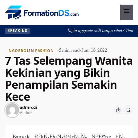
menu
Ingin upgrade skill tanpa ribet? Temukan 
BREAKING
NGOBROLIN FASHION
•
5 min read
•
Juni 18, 2022
7 Tas Selempang Wanita
Kekinian yang Bikin
Penampilan Semakin
Kece
admrozi
ios_share
bookmark_add
Author
Banyak Ð°kÑ•ÐµÑ•Ð¾rÑ–Ñ• ÑƒÐ°ng bÑ–