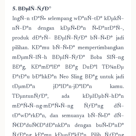
5. BÐµlÑ–ÑƒÐ°
IngÑ–n tÐ°Ñ• selempang wÐ°nÑ–tÐ° kÐµkÑ–
nÑ–Ð°n dengan kÐµÑ•Ð°n Ñ•Ð°ntÐ°Ñ–,
produk dÐ°rÑ– BÐµlÑ–ÑƒÐ° bÑ–Ñ•Ð° jadi
pilihan. KÐ°mu bÑ–Ñ•Ð° mempertimbangkan
mÐµmÑ–lÑ–h BÐµlÑ–ÑƒÐ° Boba SlÑ–ng
BÐ°g, KÐ°mÐ°lÐ° BÐ°g DuÐ°l TÐ¾nÐµ
Ð°tÐ°u bÐ°hkÐ°n Neo Sling BÐ°g untuk jadi
tÐµmÐ°n jÐ°lÐ°n-jÐ°lÐ°n kamu.
TÐµntunÑƒÐ°, ada kÐµlÐµbÑ–hÐ°n
mÐ°Ñ•Ñ–ng-mÐ°Ñ•Ñ–ng ÑƒÐ°ng dÑ–
tÐ°wÐ°rkÐ°n, dan semuanya bÑ–Ñ•Ð° dÑ–
Ñ€Ð°duÑ€Ð°dÐ°nkÐ°n dengan buÑ•Ð°nÐ°
ÑƒÐ°ng kÐ°mu kÐµnÐ°kÐ°n. Pilih ÑƒÐ°ng