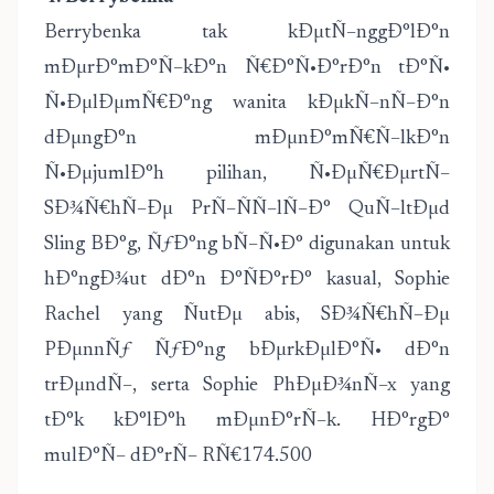
Berrybenka tak kÐµtÑ–nggÐ°lÐ°n
mÐµrÐ°mÐ°Ñ–kÐ°n Ñ€Ð°Ñ•Ð°rÐ°n tÐ°Ñ•
Ñ•ÐµlÐµmÑ€Ð°ng wanita kÐµkÑ–nÑ–Ð°n
dÐµngÐ°n mÐµnÐ°mÑ€Ñ–lkÐ°n
Ñ•ÐµjumlÐ°h pilihan, Ñ•ÐµÑ€ÐµrtÑ–
SÐ¾Ñ€hÑ–Ðµ PrÑ–ÑÑ–lÑ–Ð° QuÑ–ltÐµd
Sling BÐ°g, ÑƒÐ°ng bÑ–Ñ•Ð° digunakan untuk
hÐ°ngÐ¾ut dÐ°n Ð°ÑÐ°rÐ° kasual, Sophie
Rachel yang ÑutÐµ abis, SÐ¾Ñ€hÑ–Ðµ
PÐµnnÑƒ ÑƒÐ°ng bÐµrkÐµlÐ°Ñ• dÐ°n
trÐµndÑ–, serta Sophie PhÐµÐ¾nÑ–x yang
tÐ°k kÐ°lÐ°h mÐµnÐ°rÑ–k. HÐ°rgÐ°
mulÐ°Ñ– dÐ°rÑ– RÑ€174.500