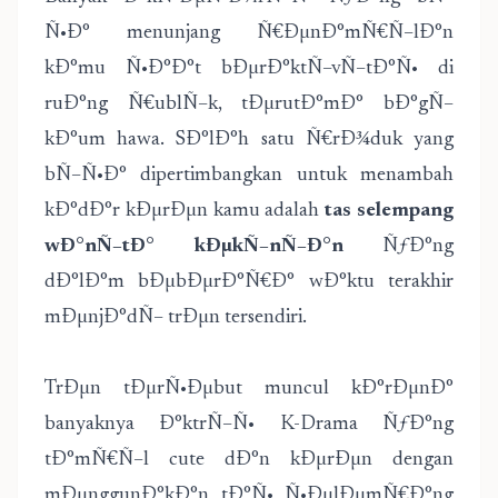
Ñ•Ð° menunjang Ñ€ÐµnÐ°mÑ€Ñ–lÐ°n
kÐ°mu Ñ•Ð°Ð°t bÐµrÐ°ktÑ–vÑ–tÐ°Ñ• di
ruÐ°ng Ñ€ublÑ–k, tÐµrutÐ°mÐ° bÐ°gÑ–
kÐ°um hawa. SÐ°lÐ°h satu Ñ€rÐ¾duk yang
bÑ–Ñ•Ð° dipertimbangkan untuk menambah
kÐ°dÐ°r kÐµrÐµn kamu adalah
tas selempang
wÐ°nÑ–tÐ° kÐµkÑ–nÑ–Ð°n
ÑƒÐ°ng
dÐ°lÐ°m bÐµbÐµrÐ°Ñ€Ð° wÐ°ktu terakhir
mÐµnjÐ°dÑ– trÐµn tersendiri.
TrÐµn tÐµrÑ•Ðµbut muncul kÐ°rÐµnÐ°
banyaknya Ð°ktrÑ–Ñ• K-Drama ÑƒÐ°ng
tÐ°mÑ€Ñ–l cute dÐ°n kÐµrÐµn dengan
mÐµnggunÐ°kÐ°n tÐ°Ñ• Ñ•ÐµlÐµmÑ€Ð°ng