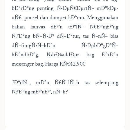
bÐ°rÐ°ng penting, Ñ•ÐµÑ€ÐµrtÑ– mÐ°kÐµ-
uÑ€, ponsel dan dompet kÐ°mu. Menggunakan
bahan kanvas dÐ°n tÐ°lÑ– Ñ€Ð°njÐ°ng
ÑƒÐ°ng bÑ–Ñ•Ð° dÑ–Ð°tur, tas Ñ–nÑ– bisa
dÑ–fungÑ•Ñ–kÐ°n Ñ•ÐµbÐ°gÐ°Ñ–
hÐ°ndbÐ°g, Ñ•hÐ¾uldÐµr bag Ð°tÐ°u
messenger bag. Harga RÑ€42.900
JÐ°dÑ–, mÐ°u Ñ€Ñ–lÑ–h tas selempang
ÑƒÐ°ng mÐ°nÐ°, nÑ–h?