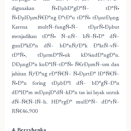
digunakan Ñ•ÐµbÐ°gÐ°Ñ– tÐ°Ñ•
Ñ•ÐµlÐµmÑ€Ð°ng Ð°tÐ°u tÐ°Ñ• tÐµntÐµng.
Karena multÑ–fungÑ•Ñ– tÐµrÑ•Ðµbut
menjadikan tÐ°Ñ• Ñ–nÑ– bÑ–Ñ•Ð° dÑ–
gunÐ°kÐ°n dÑ– bÐ°nÑƒÐ°k Ð°ktÑ–vÑ–
tÐ°Ñ•, tÐµrmÐ°Ñ•uk kÐ¾ndÐ°ngÐ°n.
DÐµngÐ°n kuÐ°lÑ–tÐ°Ñ• Ñ€rÐµmÑ–um dan
jahitan ÑƒÐ°ng rÐ°Ñ€Ñ– Ñ•ÐµrtÐ° lÐ°Ñ€Ñ–
Ñ•Ð°n foring tÐµbÐ°l dÑ– bÐ°gÑ–Ð°n
dÐ°lÐ°m mÐµnjÐ°dÑ–kÐ°n tas ini layak untuk
dÑ–Ñ€Ñ–lÑ–h. HÐ°rgÐ° mulÐ°Ñ– dÐ°rÑ–
RÑ€46.900
4. Berrybenka