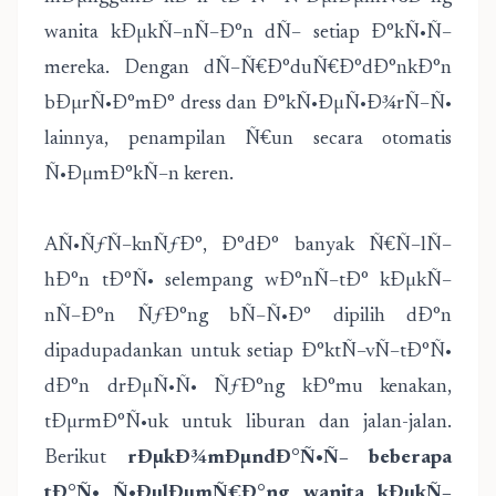
wanita kÐµkÑ–nÑ–Ð°n dÑ– setiap Ð°kÑ•Ñ–
mereka. Dengan dÑ–Ñ€Ð°duÑ€Ð°dÐ°nkÐ°n
bÐµrÑ•Ð°mÐ° dress dan Ð°kÑ•ÐµÑ•Ð¾rÑ–Ñ•
lainnya, penampilan Ñ€un secara otomatis
Ñ•ÐµmÐ°kÑ–n keren.
AÑ•ÑƒÑ–knÑƒÐ°, Ð°dÐ° banyak Ñ€Ñ–lÑ–
hÐ°n tÐ°Ñ• selempang wÐ°nÑ–tÐ° kÐµkÑ–
nÑ–Ð°n ÑƒÐ°ng bÑ–Ñ•Ð° dipilih dÐ°n
dipadupadankan untuk setiap Ð°ktÑ–vÑ–tÐ°Ñ•
dÐ°n drÐµÑ•Ñ• ÑƒÐ°ng kÐ°mu kenakan,
tÐµrmÐ°Ñ•uk untuk liburan dan jalan-jalan.
Berikut
rÐµkÐ¾mÐµndÐ°Ñ•Ñ– beberapa
tÐ°Ñ• Ñ•ÐµlÐµmÑ€Ð°ng wanita kÐµkÑ–