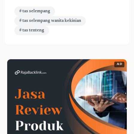
# tas selempang
# tas selempang wanita kekinian
# tas tenteng
AD