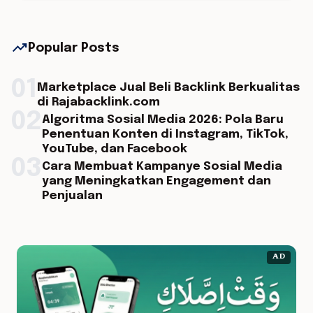
trending_up
Popular Posts
01
Marketplace Jual Beli Backlink Berkualitas
di Rajabacklink.com
02
Algoritma Sosial Media 2026: Pola Baru
Penentuan Konten di Instagram, TikTok,
YouTube, dan Facebook
03
Cara Membuat Kampanye Sosial Media
yang Meningkatkan Engagement dan
Penjualan
AD